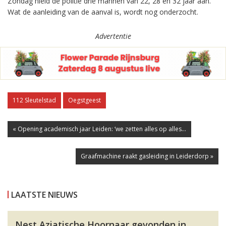
Zondag hield de politie drie mannen van 22, 28 en 32 jaar aan.
Wat de aanleiding van de aanval is, wordt nog onderzocht.
Advertentie
112 Sleutelstad
Oegstgeest
« Opening academisch jaar Leiden: ‘we zetten alles op alles...
Graafmachine raakt gasleiding in Leiderdorp »
LAATSTE NIEUWS
Nest Aziatische Hoornaar gevonden in