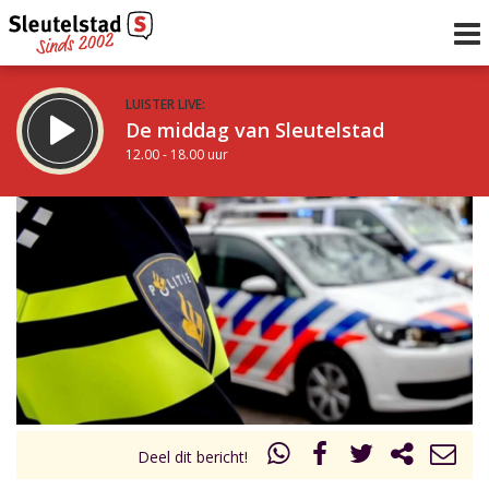
LUISTER LIVE:
De middag van Sleutelstad
12.00 - 18.00 uur
STRAKS:
De vrijdagavond met Keanu
18.00 - 19.00 uur
uur 1 van 0
Vorig uur
Volgend uur
Inklappen
Deel dit bericht!