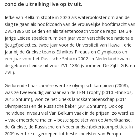
zond de uitreiking live op tv uit.
Iefke van Belkum stopte in 2020 als waterpoloster om aan de
slag te gaan als hoofdcoach van de vrouwelijke hoofdmacht van
ZVL-1886 uit Leiden en als talentencoach voor de regio. De 34-
jarige Leidse speelde ruim tien jaar voor verschillende nationale
(jeugd)selecties, twee jaar voor de Universiteit van Hawaii, drie
jaar bij de Griekse teams Ethnikos Pireaus en Olympiacos en
een jaar voor het Russische Shturm 2002. In Nederland kwam
de geboren Leidse uit voor ZVL-1886 (voorheen De Zijl L.G.B. en
ZVL).
Gedurende haar carrière werd ze olympisch kampioen (2008),
was ze tweevoudig winnaar van de LEN Trophy (2010 Ethnikos,
2013 Shturm), won ze het Grieks landskampioenschap (2011
Olympiacos) en de Russische beker (2012 Shturm). Ook op
individueel niveau viel Van Belkum vaak in de prijzen, zo werd ze
– vaak meerdere malen – beste speelster van de Amerikaanse,
de Griekse, de Russische en Nederlandse (beker)competities. In
2009 werd ze uitgeroepen tot beste speelster van Europa.