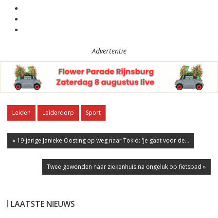
Advertentie
Leiden
Leiderdorp
Sport
« 19-jarige Janieke Oosting op weg naar Tokio: 'Je gaat voor de...
Twee gewonden naar ziekenhuis na ongeluk op fietspad »
LAATSTE NIEUWS