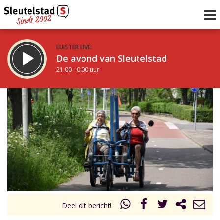
LUISTER LIVE:
De avond van Sleutelstad
21.00 - 0.00 uur
STRAKS:
De nacht van Sleutelstad
0.00 - 6.00 uur
uur 1 van 0
Vorig uur
Volgend uur
Inklappen
Deel dit bericht!