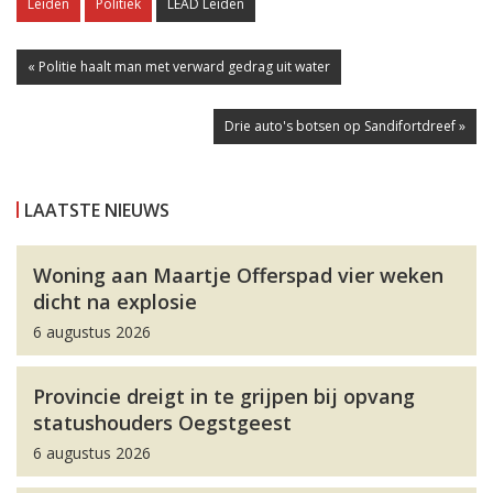
Leiden
Politiek
LEAD Leiden
« Politie haalt man met verward gedrag uit water
Drie auto's botsen op Sandifortdreef »
LAATSTE NIEUWS
Woning aan Maartje Offerspad vier weken
dicht na explosie
6 augustus 2026
Provincie dreigt in te grijpen bij opvang
statushouders Oegstgeest
6 augustus 2026