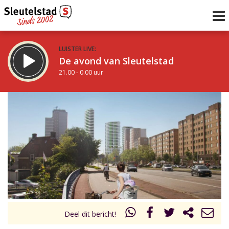
LUISTER LIVE:
De avond van Sleutelstad
21.00 - 0.00 uur
STRAKS:
De nacht van Sleutelstad
0.00 - 6.00 uur
uur 1 van 0
Vorig uur
Volgend uur
Inklappen
Deel dit bericht!