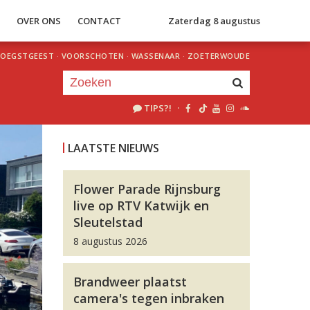
S
OVER ONS
CONTACT
Zaterdag 8 augustus
OEGSTGEEST
·
VOORSCHOTEN
·
WASSENAAR
·
ZOETERWOUDE
TIPS?!
·
Je luistert nu naar
uur 1 van 0
LAATSTE NIEUWS
«
Vorig uur
Volgend uur
»
Flower Parade Rijnsburg
live op RTV Katwijk en
Sleutelstad
8 augustus 2026
Brandweer plaatst
camera's tegen inbraken