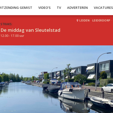
UITZENDING GEMIST
VIDEO’S
TV
ADVERTEREN
VACATURE
LEIDEN
·
LEIDERDORP
·
STRAKS:
De middag van Sleutelstad
12.00 - 17.00 uur