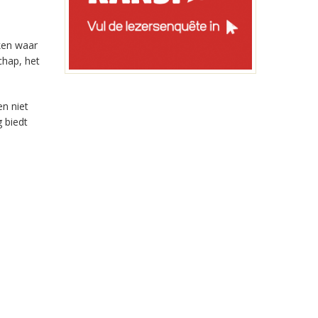
ken waar
hap, het
n niet
 biedt