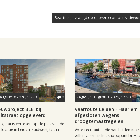
Reacties gevraagd op ontwerp compensatiewoni
 augustus 2026, 18:33
0
Regio, , 5 augustus 2026, 17:50
uwproject BLEI bij
Vaarroute Leiden - Haarlem
ltstraat opgeleverd
afgesloten wegens
droogtemaatregelen
x, dat is verrezen op de plek van de
locatie in Leiden-Zuidwest, telt in
Voor recreanten die van Leiden naa
.
willen varen, is het knooppunt bij H