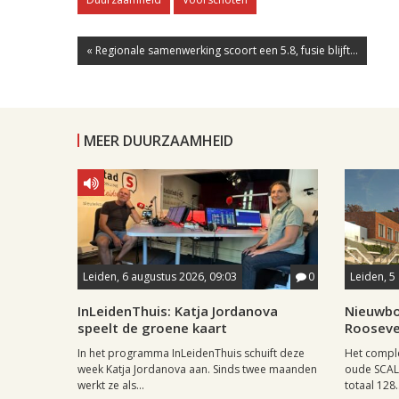
« Regionale samenwerking scoort een 5.8, fusie blijft...
MEER DUURZAAMHEID
Leiden, 6 augustus 2026, 09:03
0
Leiden, 5
InLeidenThuis: Katja Jordanova
Nieuwbo
speelt de groene kaart
Rooseve
In het programma InLeidenThuis schuift deze
Het comple
week Katja Jordanova aan. Sinds twee maanden
oude SCAL-
werkt ze als...
totaal 128..