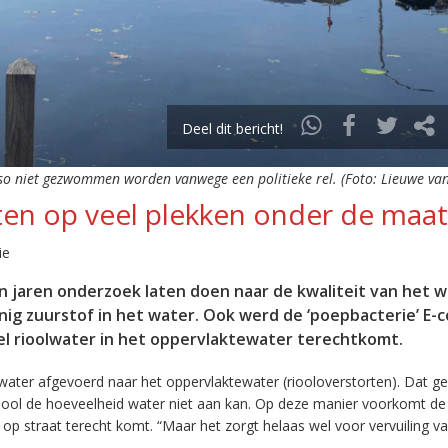
Deel dit bericht!
o niet gezwommen worden vanwege een politieke rel. (Foto: Lieuwe van
ten op veel plekken onder de maat
ie
jaren onderzoek laten doen naar de kwaliteit van het w
einig zuurstof in het water. Ook werd de ‘poepbacterie’ E-co
eel rioolwater in het oppervlaktewater terechtkomt.
ater afgevoerd naar het oppervlaktewater (riooloverstorten). Dat geb
ool de hoeveelheid water niet aan kan. Op deze manier voorkomt de
p straat terecht komt. “Maar het zorgt helaas wel voor vervuiling va