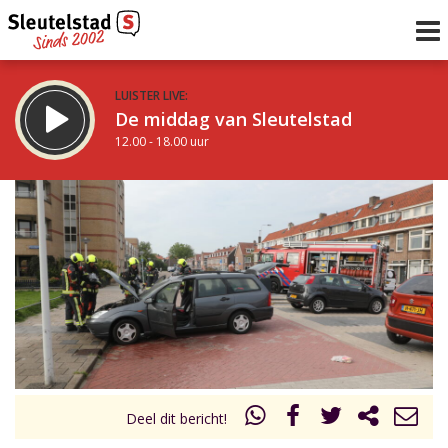
LUISTER LIVE:
De middag van Sleutelstad
12.00 - 18.00 uur
STRAKS:
De avond van Sleutelstad
18.00 - 19.00 uur
uur 1 van 0
Vorig uur
Volgend uur
Inklappen
Deel dit bericht!