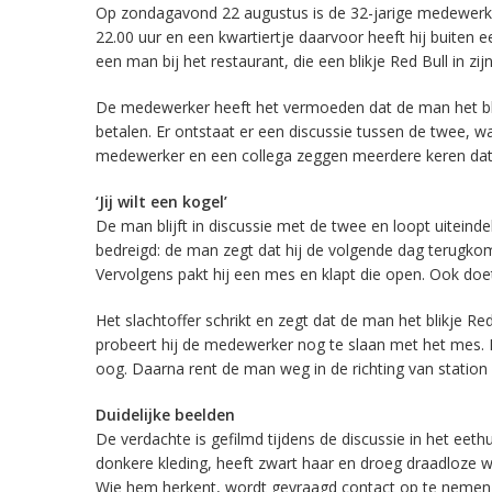
Op zondagavond 22 augustus is de 32-jarige medewerke
22.00 uur en een kwartiertje daarvoor heeft hij buiten e
een man bij het restaurant, die een blikje Red Bull in zi
De medewerker heeft het vermoeden dat de man het blikj
betalen. Er ontstaat er een discussie tussen de twee, 
medewerker en een collega zeggen meerdere keren dat h
‘Jij wilt een kogel’
De man blijft in discussie met de twee en loopt uitein
bedreigd: de man zegt dat hij de volgende dag terugkomt 
Vervolgens pakt hij een mes en klapt die open. Ook doe
Het slachtoffer schrikt en zegt dat de man het blikje R
probeert hij de medewerker nog te slaan met het mes. H
oog. Daarna rent de man weg in de richting van station 
Duidelijke beelden
De verdachte is gefilmd tijdens de discussie in het eeth
donkere kleding, heeft zwart haar en droeg draadloze wit
Wie hem herkent, wordt gevraagd contact op te nemen m