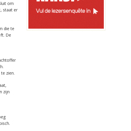
luit om
, staat er
m die te
ft. De
achtoffer
h.
te zien.
aat,
 zijn
oeg
bisch.