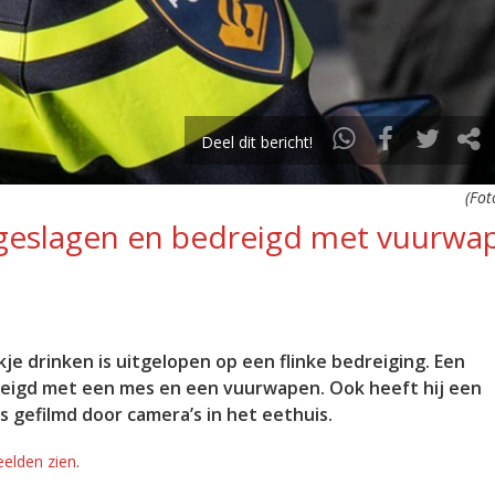
Deel dit bericht!
(Fot
geslagen en bedreigd met vuurwa
kje drinken is uitgelopen op een flinke bedreiging. Een
reigd met een mes en een vuurwapen. Ook heeft hij een
s gefilmd door camera’s in het eethuis.
elden zien
.