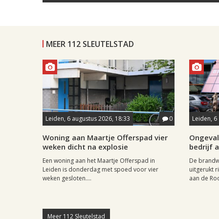
MEER 112 SLEUTELSTAD
Leiden, 6 augustus 2026, 18:33
0
Leiden, 6
Woning aan Maartje Offerspad vier
Ongeval 
weken dicht na explosie
bedrijf 
Een woning aan het Maartje Offerspad in
De brandwe
Leiden is donderdag met spoed voor vier
uitgerukt 
weken gesloten....
aan de Roos
Meer 112 Sleutelstad