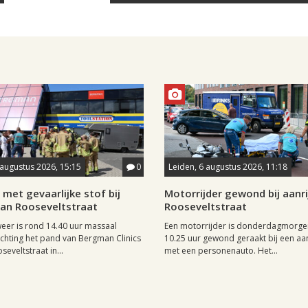
 augustus 2026, 15:15
0
Leiden, 6 augustus 2026, 11:18
met gevaarlijke stof bij
Motorrijder gewond bij aanri
aan Rooseveltstraat
Rooseveltstraat
er is rond 14.40 uur massaal
Een motorrijder is donderdagmorge
richting het pand van Bergman Clinics
10.25 uur gewond geraakt bij een aan
eveltstraat in...
met een personenauto. Het...