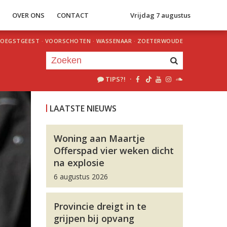
S
OVER ONS
CONTACT
Vrijdag 7 augustus
OEGSTGEEST
·
VOORSCHOTEN
·
WASSENAAR
·
ZOETERWOUDE
TIPS?!
·
Je luistert nu naar
uur 1 van 0
LAATSTE NIEUWS
«
Vorig uur
Volgend uur
»
Woning aan Maartje
Offerspad vier weken dicht
na explosie
6 augustus 2026
Provincie dreigt in te
grijpen bij opvang