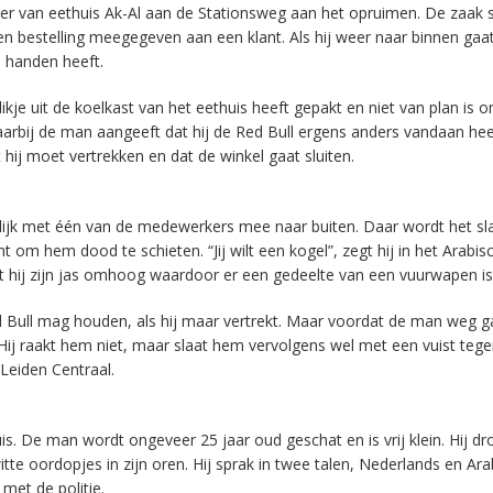
r van eethuis Ak-Al aan de Stationsweg aan het opruimen. De zaak s
en bestelling meegegeven aan een klant. Als hij weer naar binnen gaat
jn handen heeft.
e uit de koelkast van het eethuis heeft gepakt en niet van plan is o
waarbij de man aangeeft dat hij de Red Bull ergens anders vandaan hee
ij moet vertrekken en dat de winkel gaat sluiten.
delijk met één van de medewerkers mee naar buiten. Daar wordt het sl
om hem dood te schieten. “Jij wilt een kogel”, zegt hij in het Arabisc
t hij zijn jas omhoog waardoor er een gedeelte van een vuurwapen is 
ed Bull mag houden, als hij maar vertrekt. Maar voordat de man weg g
ij raakt hem niet, maar slaat hem vervolgens wel met een vuist tegen
Leiden Centraal.
uis. De man wordt ongeveer 25 jaar oud geschat en is vrij klein. Hij dr
te oordopjes in zijn oren. Hij sprak in twee talen, Nederlands en Ara
et de politie.