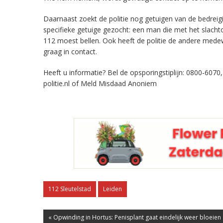
Daarnaast zoekt de politie nog getuigen van de bedrei
specifieke getuige gezocht: een man die met het slacht
112 moest bellen. Ook heeft de politie de andere med
graag in contact.
Heeft u informatie? Bel de opsporingstiplijn: 0800-6070
politie.nl of Meld Misdaad Anoniem
112 Sleutelstad
Leiden
« Opwinding in Hortus: Penisplant gaat eindelijk weer bloeien