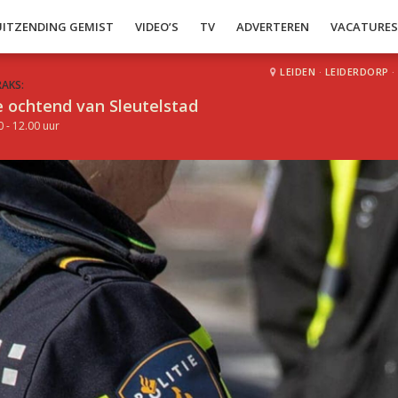
UITZENDING GEMIST
VIDEO’S
TV
ADVERTEREN
VACATURE
LEIDEN
·
LEIDERDORP
·
RAKS:
 ochtend van Sleutelstad
0 - 12.00 uur