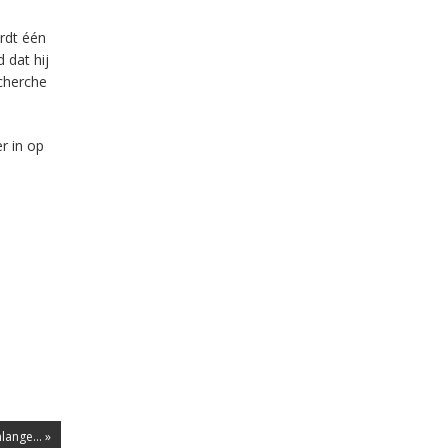
rdt één
 dat hij
cherche
r in op
ange... »