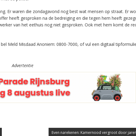
ging. Er waren die zondagavond nog best wat mensen op straat. Er wo
offer heeft gesproken na de bedreiging en die tegen hem heeft gezegd
ewerker van het eethuis nog niet gesproken. Ook met hem komt de re
, bel Meld Misdaad Anoniem: 0800-7000, of vul een digitaal tipformulie
Advertentie
Even narekenen: Kamernood vergroot door jarenl