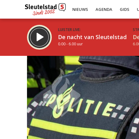
NIEUWS
AGENDA
GIDS
LUISTER LIVE:
ST
De nacht van Sleutelstad
De
0.00 - 6.00 uur
6.0
Inklappen