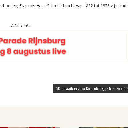
 verbonden, François HaverSchmidt bracht van 1852 tot 1858 zijn stude
Advertentie
3D-straatkunst op Koornbrug: je kijkt zo de 