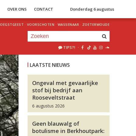
S
OVER ONS
CONTACT
Donderdag 6 augustus
OEGSTGEEST
·
VOORSCHOTEN
·
WASSENAAR
·
ZOETERWOUDE
TIPS?!
·
Je luistert nu naar
uur 1 van 0
LAATSTE NIEUWS
«
Vorig uur
Volgend uur
»
Ongeval met gevaarlijke
stof bij bedrijf aan
Rooseveltstraat
6 augustus 2026
Geen blauwalg of
botulisme in Berkhoutpark: