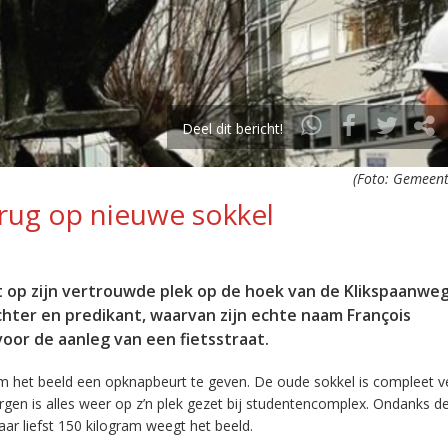
Deel dit bericht!
(Foto: Gemeent
erug op nieuwe sokkel
t op zijn vertrouwde plek op de hoek van de Klikspaanwe
hter en predikant, waarvan zijn echte naam François
voor de aanleg van een fietsstraat.
om het beeld een opknapbeurt te geven. De oude sokkel is compleet 
rgen is alles weer op z’n plek gezet bij studentencomplex. Ondanks d
maar liefst 150 kilogram weegt het beeld.