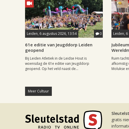
Leiden, 6 augustus 2026, 13:54
0
Leiden, 6
61e editie van Jeugddorp Leiden
Jubileum
geopend
Wereld
Bij Leiden Atletiek in de Leidse Hout is
Ruim tach
woensdag de 61e editie van Jeugddorp
afkomstig 
geopend. Op het veld naast de...
Molukse en
Meer Cultuur
Sleutels
gratis ni
informat