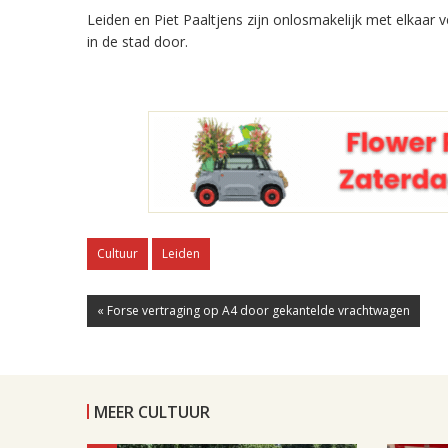
Leiden en Piet Paaltjens zijn onlosmakelijk met elkaar
in de stad door.
Cultuur
Leiden
« Forse vertraging op A4 door gekantelde vrachtwagen
MEER CULTUUR