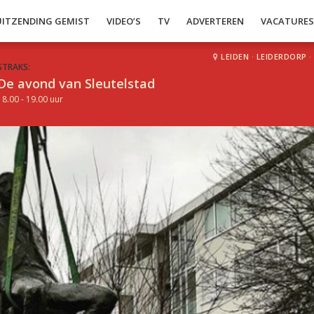
UITZENDING GEMIST
VIDEO’S
TV
ADVERTEREN
VACATURE
LEIDEN
·
LEIDERDORP
·
STRAKS:
De avond van Sleutelstad
18.00 - 19.00 uur