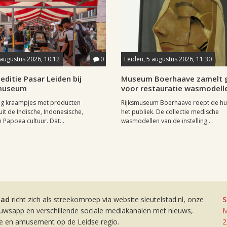
 augustus 2026, 10:12
0
Leiden, 5 augustus 2026, 11:30
editie Pasar Leiden bij
Museum Boerhaave zamelt g
museum
voor restauratie wasmodell
tig kraampjes met producten
Rijksmuseum Boerhaave roept de hul
uit de Indische, Indonesische,
het publiek. De collectie medische
 Papoea cultuur. Dat...
wasmodellen van de instelling...
tad
richt zich als streekomroep via website sleutelstad.nl, onze
S
euwsapp en verschillende sociale mediakanalen met nieuws,
M
ie en amusement op de Leidse regio.
2