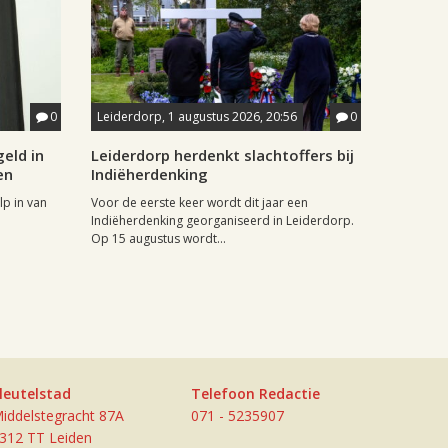
0
Leiderdorp, 1 augustus 2026, 20:56
0
eld in
Leiderdorp herdenkt slachtoffers bij
en
Indiëherdenking
p in van
Voor de eerste keer wordt dit jaar een
Indiëherdenking georganiseerd in Leiderdorp.
Op 15 augustus wordt...
leutelstad
Telefoon Redactie
iddelstegracht 87A
071 - 5235907
312 TT Leiden