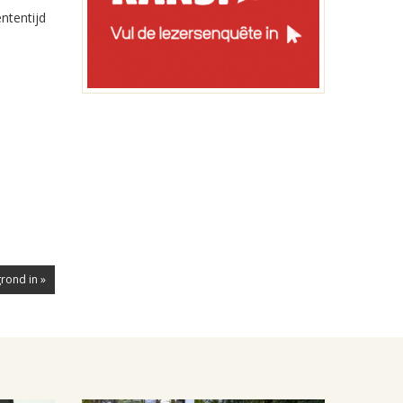
ntentijd
grond in »