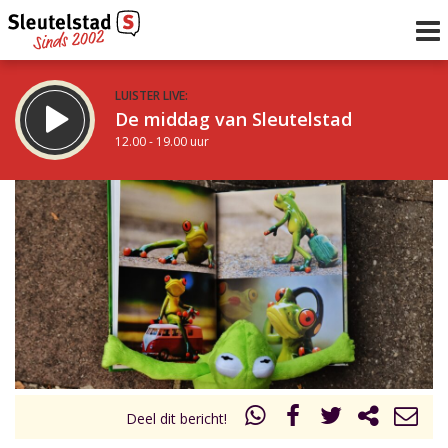
LUISTER LIVE:
De middag van Sleutelstad
12.00 - 19.00 uur
STRAKS:
De avond van Sleutelstad
19.00 - 22.00 uur
uur 1 van 0
Vorig uur
Volgend uur
Inklappen
Deel dit bericht!