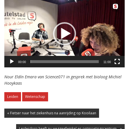
Videospeler
00:00
11:00
Nour Eldín Emara van Science071 in gesprek met bioloog Michiel
Hooykaas
Leiden
Wetenschap
« Fietser naar het ziekenhuis na aanrijding op Kooilaan
Leiderdorp heeft nu weggeefwinkel en ontmoetingscentrum... »