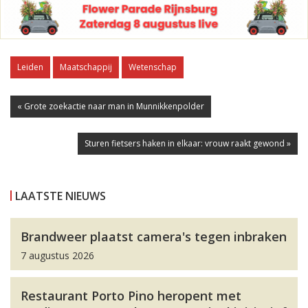
Leiden
Maatschappij
Wetenschap
« Grote zoekactie naar man in Munnikkenpolder
Sturen fietsers haken in elkaar: vrouw raakt gewond »
LAATSTE NIEUWS
Brandweer plaatst camera's tegen inbraken
7 augustus 2026
Restaurant Porto Pino heropent met