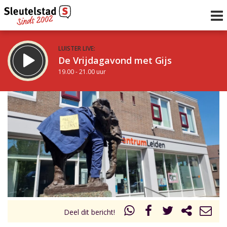
LUISTER LIVE:
De Vrijdagavond met Gijs
19.00 - 21.00 uur
STRAKS:
De avond van Sleutelstad
21.00 - 0.00 uur
uur 1 van 0
Vorig uur
Volgend uur
Inklappen
Deel dit bericht!