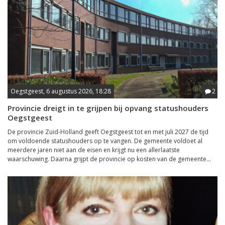
Oegstgeest, 6 augustus 2026, 18:28
2
Provincie dreigt in te grijpen bij opvang statushouders
Oegstgeest
De provincie Zuid-Holland geeft Oegstgeest tot en met juli 2027 de tijd
om voldoende statushouders op te vangen. De gemeente voldoet al
meerdere jaren niet aan de eisen en krijgt nu een allerlaatste
waarschuwing. Daarna grijpt de provincie op kosten van de gemeente...