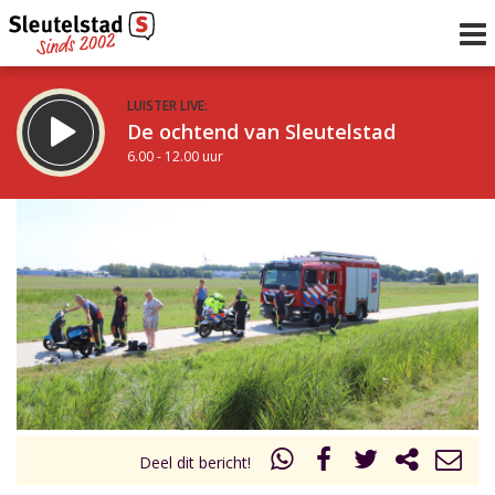
LUISTER LIVE:
De ochtend van Sleutelstad
6.00 - 12.00 uur
STRAKS:
De middag van Sleutelstad
12.00 - 18.00 uur
uur 1 van 0
Vorig uur
Volgend uur
Inklappen
Deel dit bericht!