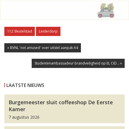
112 Sleutelstad
Leiderdorp
« BVNL 'not amused' over uitstel aanpak A4
Studentenambassadeur brandveiligheid op EL CID... »
LAATSTE NIEUWS
Burgemeester sluit coffeeshop De Eerste
Kamer
7 augustus 2026