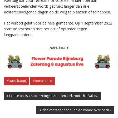
voertuig dat voor recreatie of voor een ander doel dan
verkeersdoeleinden wordt gebruikt langer dan drie
achtereenvolgende dagen op de weg te plaatsen of te hebben.
Het verbod geldt voor de hele gemeente. Op 1 september 2022
start Voorschoten met het actief optreden tegen
langparkeerders.
Advertentie
Maatschappij
Voorschoten
« Leidse basisschoolleerlingen zamelen elektronisch afval in...
Leidse voetbaltopper Ron de Roode overleden »