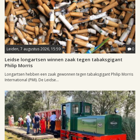
Leiden, 7 augustus 2026, 15:59
0
Leidse longartsen winnen zaak tegen tabaksgigant
Philip Morris
Longartsen hebben een zaak gewonnen tegen tabaksgigant Philip Morris
International (PMI). De Leidse...