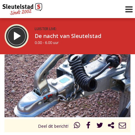
LUISTER LIVE:
De nacht van Sleutelstad
0.00 - 6.00 uur
STRAKS:
De ochtend van Sleutelstad
6.00 - 12.00 uur
uur 1 van 0
Vorig uur
Volgend uur
Inklappen
Deel dit bericht!