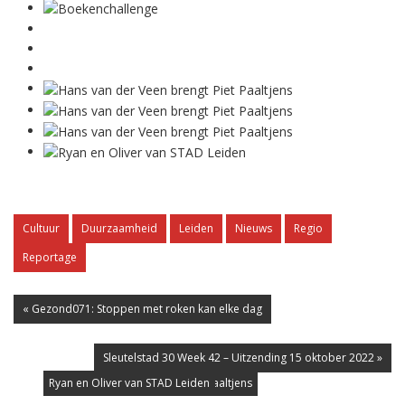
Cultuur
Duurzaamheid
Leiden
Nieuws
Regio
Reportage
« Gezond071: Stoppen met roken kan elke dag
Sleutelstad 30 Week 42 – Uitzending 15 oktober 2022 »
Hans van der Veen brengt Piet Paaltjens
Hans van der Veen brengt Piet Paaltjens
De organisatoren
Boekenchallenge
Boekenchallenge
Hans van der Veen brengt Piet Paaltjens
Hans van der Veen brengt Piet Paaltjens
Hans van der Veen brengt Piet Paaltjens
Ryan en Oliver van STAD Leiden