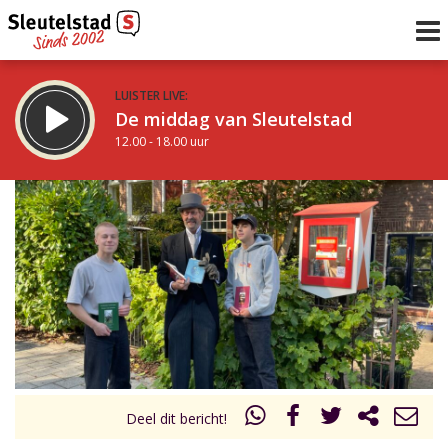
LUISTER LIVE:
De middag van Sleutelstad
12.00 - 18.00 uur
STRAKS:
De avond van Sleutelstad
18.00 - 21.00 uur
uur 1 van 0
Vorig uur
Volgend uur
Inklappen
Deel dit bericht!