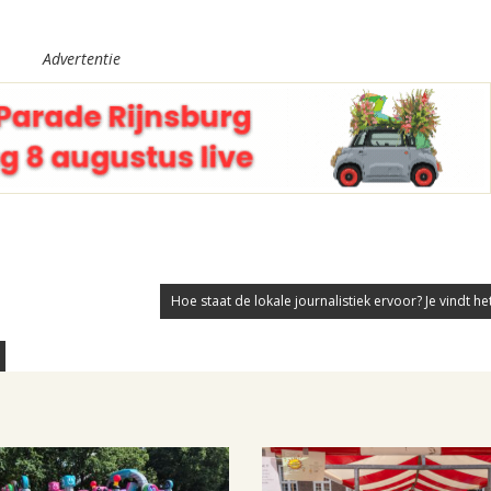
Advertentie
Hoe staat de lokale journalistiek ervoor? Je vindt het 