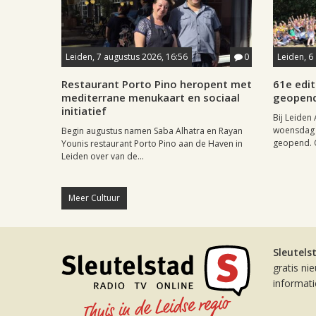
Leiden, 7 augustus 2026, 16:56
0
Leiden, 6
Restaurant Porto Pino heropent met
61e edit
mediterrane menukaart en sociaal
geopen
initiatief
Bij Leiden 
woensdag 
Begin augustus namen Saba Alhatra en Rayan
geopend. O
Younis restaurant Porto Pino aan de Haven in
Leiden over van de...
Meer Cultuur
Sleutels
gratis ni
informat