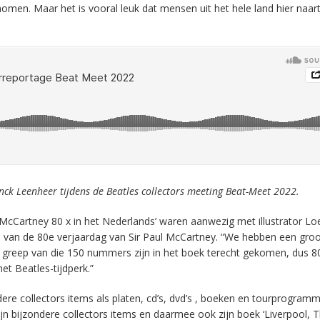
en. Maar het is vooral leuk dat mensen uit het hele land hier naar
nck Leenheer tijdens de Beatles collectors meeting Beat-Meet 2022.
‘McCartney 80 x in het Nederlands’ waren aanwezig met illustrator Loe
eid van de 80e verjaardag van Sir Paul McCartney. “We hebben een groo
greep van die 150 nummers zijn in het boek terecht gekomen, dus 80
et Beatles-tijdperk.”
re collectors items als platen, cd’s, dvd’s , boeken en tourprogramm
bijzondere collectors items en daarmee ook zijn boek ‘Liverpool, 