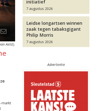
initiatief
7 augustus 2026
Leidse longartsen winnen
zaak tegen tabaksgigant
Philip Morris
7 augustus 2026
van Aelst).
he
Advertentie
eze
s-markt
t