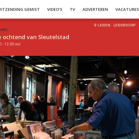
UITZENDING GEMIST
VIDEO’S
TV
ADVERTEREN
VACATURE
LEIDEN
·
LEIDERDORP
·
RAKS:
 ochtend van Sleutelstad
0 - 12.00 uur