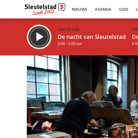
NIEUWS
AGENDA
GIDS
LUISTER LIVE:
ST
De nacht van Sleutelstad
De
0.00 - 6.00 uur
6.0
Inklappen