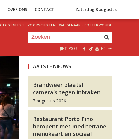
S
OVER ONS
CONTACT
Zaterdag 8 augustus
OEGSTGEEST
·
VOORSCHOTEN
·
WASSENAAR
·
ZOETERWOUDE
TIPS?!
·
Je luistert nu naar
uur 1 van 0
LAATSTE NIEUWS
«
Vorig uur
Volgend uur
»
Brandweer plaatst
camera's tegen inbraken
7 augustus 2026
Restaurant Porto Pino
heropent met mediterrane
menukaart en sociaal