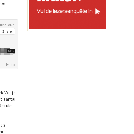
toe
k Weijts.
t aantal
 stuks.
a’s
The