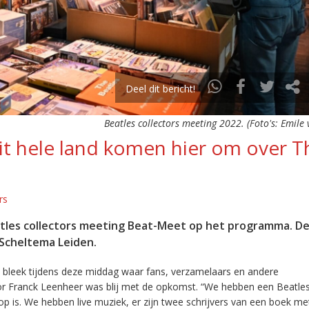
Deel dit bericht!
Beatles collectors meeting 2022. (Foto's: Emile 
it hele land komen hier om over T
rs
tles collectors meeting Beat-Meet op het programma. D
 Scheltema Leiden.
s, bleek tijdens deze middag waar fans, verzamelaars en andere
or Franck Leenheer was blij met de opkomst. “We hebben een Beatle
op is. We hebben live muziek, er zijn twee schrijvers van een boek me