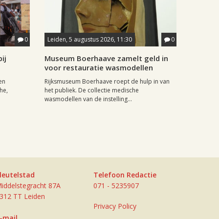
0
Leiden, 5 augustus 2026, 11:30
0
ij
Museum Boerhaave zamelt geld in
voor restauratie wasmodellen
en
Rijksmuseum Boerhaave roept de hulp in van
he,
het publiek. De collectie medische
wasmodellen van de instelling...
leutelstad
Telefoon Redactie
iddelstegracht 87A
071 - 5235907
312 TT Leiden
Privacy Policy
-mail