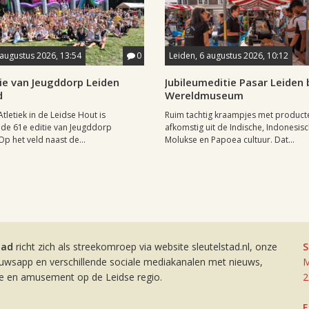
 augustus 2026, 13:54
0
Leiden, 6 augustus 2026, 10:12
ie van Jeugddorp Leiden
Jubileumeditie Pasar Leiden b
d
Wereldmuseum
Atletiek in de Leidse Hout is
Ruim tachtig kraampjes met product
de 61e editie van Jeugddorp
afkomstig uit de Indische, Indonesisc
p het veld naast de...
Molukse en Papoea cultuur. Dat...
tad
richt zich als streekomroep via website sleutelstad.nl, onze
S
euwsapp en verschillende sociale mediakanalen met nieuws,
M
ie en amusement op de Leidse regio.
2
E