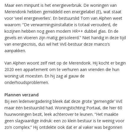
Maar een minpunt is het energieverbruik. De woningen van
Merendonk hebben gemiddeld een energielabel (E), wat staat
voor ‘veel energieverlies’. En bestuurslid Tom van Alphen weet
waarom: “De verwarmingsinstallatie is totaal verouderd, de
kozijnen hebben nog geen modern HR++ dubbel glas. En de
gevels en vloeren zijn matig geïsoleerd.” Niet handig in deze tijd
van energiecrisis, dus wil het VvE-bestuur deze manco’s
aanpakken.
Van Alphen woont zelf niet op de Merendonk. Hij kocht er begin
2020 een appartement om te verhuren aan vrienden die hun
woning uit moesten. En hij zag al gauw de
onderhoudsproblemen.
Plannen verzand
Bij een ledenvergadering bleek dat deze grote ‘gemengde’ VvE
maar één bestuurslid had. Woningstichting Portaal, die hier 60
huurwoningen bezit, leek achterover te leunen. “Het maakte
geen slagvaardige indruk: een zo klein bestuur is te weinig voor
zo’n complex.” Hij ontdekte ook dat er al vaker was begonnen