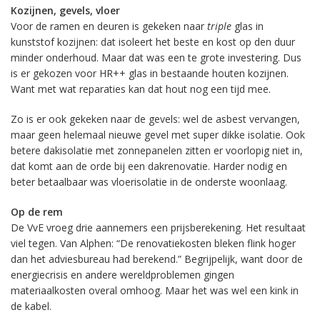
Kozijnen, gevels, vloer
Voor de ramen en deuren is gekeken naar
triple
glas in
kunststof kozijnen: dat isoleert het beste en kost op den duur
minder onderhoud. Maar dat was een te grote investering. Dus
is er gekozen voor HR++ glas in bestaande houten kozijnen.
Want met wat reparaties kan dat hout nog een tijd mee.
Zo is er ook gekeken naar de gevels: wel de asbest vervangen,
maar geen helemaal nieuwe gevel met super dikke isolatie. Ook
betere dakisolatie met zonnepanelen zitten er voorlopig niet in,
dat komt aan de orde bij een dakrenovatie. Harder nodig en
beter betaalbaar was vloerisolatie in de onderste woonlaag.
Op de rem
De VvE vroeg drie aannemers een prijsberekening. Het resultaat
viel tegen. Van Alphen: “De renovatiekosten bleken flink hoger
dan het adviesbureau had berekend.” Begrijpelijk, want door de
energiecrisis en andere wereldproblemen gingen
materiaalkosten overal omhoog. Maar het was wel een kink in
de kabel.