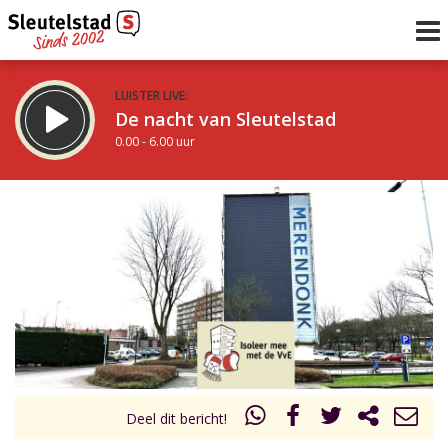
LUISTER LIVE:
De nacht van Sleutelstad
0.00 - 6.00 uur
STRAKS:
De ochtend van Sleutelstad
6.00 - 12.00 uur
uur 1 van 0
Vorig uur
Volgend uur
Inklappen
Deel dit bericht!