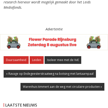
research hiervoor wordt mogelijk gemaakt door het Leids
Mediafonds.
Advertentie
Duurzaamheid
Leiden
Isoleer mee met de VvE
« Ravage op Endegeesterstraatweg na botsing met lantaarnpaal
Warenhuis timmert aan de weg met circulaire producten »
LAATSTE NIEUWS