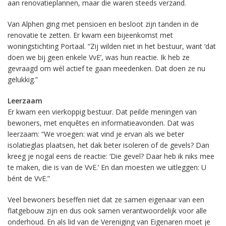
aan renovatieplannen, maar die waren steeds verzand.
Van Alphen ging met pensioen en besloot zijn tanden in de
renovatie te zetten. Er kwam een bijeenkomst met
woningstichting Portaal. “Zij wilden niet in het bestuur, want ‘dat
doen we bij geen enkele VvE’, was hun reactie. Ik heb ze
gevraagd om wél actief te gaan meedenken. Dat doen ze nu
gelukkig.”
Leerzaam
Er kwam een vierkoppig bestuur. Dat peilde meningen van
bewoners, met enquêtes en informatieavonden. Dat was
leerzaam: “We vroegen: wat vind je ervan als we beter
isolatieglas plaatsen, het dak beter isoleren of de gevels? Dan
kreeg je nogal eens de reactie: ‘Die gevel? Daar heb ik niks mee
te maken, die is van de VvE.’ En dan moesten we uitleggen: U
bént de VvE.”
Veel bewoners beseffen niet dat ze samen eigenaar van een
flatgebouw zijn en dus ook samen verantwoordelijk voor alle
onderhoud. En als lid van de Vereniging van Eigenaren moet je