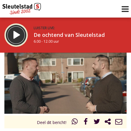
LUISTER LIVE:
De ochtend van Sleutelstad
6.00 - 12.00 uur
STRAKS:
De middag van Sleutelstad
12.00 - 18.00 uur
uur 1 van 0
Vorig uur
Volgend uur
Inklappen
Deel dit bericht!