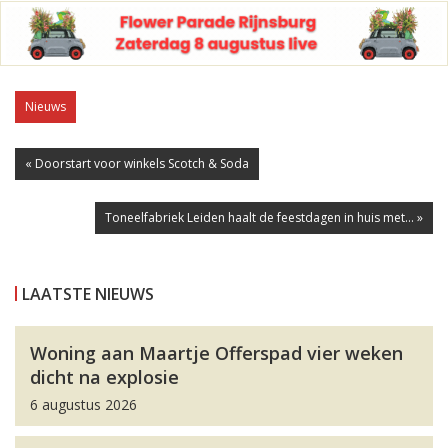
Nieuws
« Doorstart voor winkels Scotch & Soda
Toneelfabriek Leiden haalt de feestdagen in huis met... »
LAATSTE NIEUWS
Woning aan Maartje Offerspad vier weken
dicht na explosie
6 augustus 2026