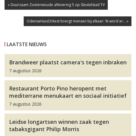
« Duurzaam Zoeterwoude aflevering 5 op Sleutelstad TV
OdenseHuisOrkest brengt mensen bij elkaar: ‘Ik word er... »
LAATSTE NIEUWS
Brandweer plaatst camera's tegen inbraken
7 augustus 2026
Restaurant Porto Pino heropent met
mediterrane menukaart en sociaal initiatief
7 augustus 2026
Leidse longartsen winnen zaak tegen
tabaksgigant Philip Morris