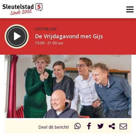
LUISTER LIVE:
De Vrijdagavond met Gijs
19.00 - 21.00 uur
STRAKS:
De avond van Sleutelstad
21.00 - 0.00 uur
uur 1 van 0
Vorig uur
Volgend uur
Inklappen
Deel dit bericht!