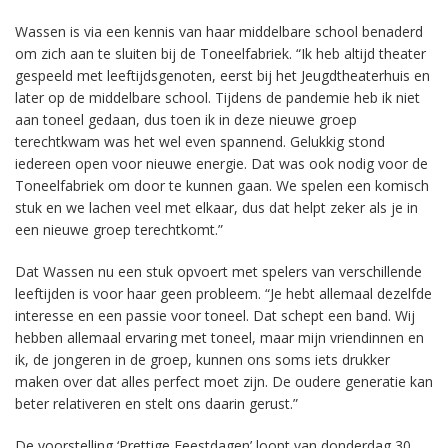
Wassen is via een kennis van haar middelbare school benaderd
om zich aan te sluiten bij de Toneelfabriek. “Ik heb altijd theater
gespeeld met leeftijdsgenoten, eerst bij het Jeugdtheaterhuis en
later op de middelbare school. Tijdens de pandemie heb ik niet
aan toneel gedaan, dus toen ik in deze nieuwe groep
terechtkwam was het wel even spannend. Gelukkig stond
iedereen open voor nieuwe energie. Dat was ook nodig voor de
Toneelfabriek om door te kunnen gaan. We spelen een komisch
stuk en we lachen veel met elkaar, dus dat helpt zeker als je in
een nieuwe groep terechtkomt.”
Dat Wassen nu een stuk opvoert met spelers van verschillende
leeftijden is voor haar geen probleem. “Je hebt allemaal dezelfde
interesse en een passie voor toneel. Dat schept een band. Wij
hebben allemaal ervaring met toneel, maar mijn vriendinnen en
ik, de jongeren in de groep, kunnen ons soms iets drukker
maken over dat alles perfect moet zijn. De oudere generatie kan
beter relativeren en stelt ons daarin gerust.”
De voorstelling ‘Prettige Feestdagen’ loopt van donderdag 30