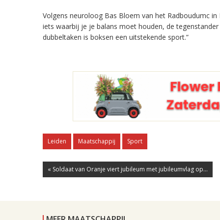
Volgens neuroloog Bas Bloem van het Radboudumc in Nij
iets waarbij je je balans moet houden, de tegenstande
dubbeltaken is boksen een uitstekende sport.”
Leiden
Maatschappij
Sport
« Soldaat van Oranje viert jubileum met jubileumvlag op...
MEER MAATSCHAPPIJ