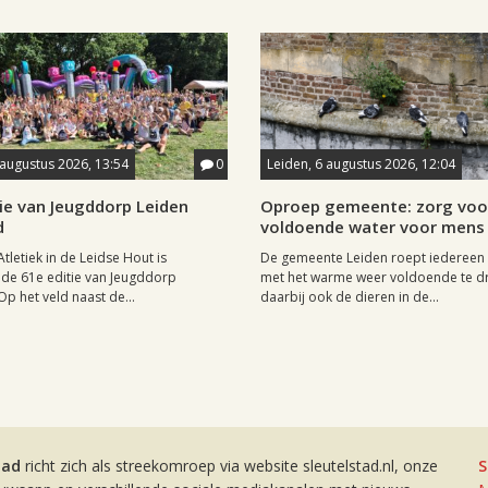
 augustus 2026, 13:54
0
Leiden, 6 augustus 2026, 12:04
ie van Jeugddorp Leiden
Oproep gemeente: zorg voo
d
voldoende water voor mens 
Atletiek in de Leidse Hout is
De gemeente Leiden roept iedereen
de 61e editie van Jeugddorp
met het warme weer voldoende te dr
p het veld naast de...
daarbij ook de dieren in de...
tad
richt zich als streekomroep via website sleutelstad.nl, onze
S