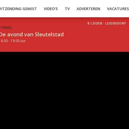
UITZENDING GEMIST
VIDEO’S
TV
ADVERTEREN
VACATURE
LEIDEN
·
LEIDERDORP
·
STRAKS:
De avond van Sleutelstad
18.00 - 19.00 uur