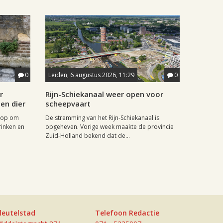
0
Leiden, 6 augustus 2026, 11:29
0
r
Rijn-Schiekanaal weer open voor
en dier
scheepvaart
 op om
De stremming van het Rijn-Schiekanaal is
inken en
opgeheven. Vorige week maakte de provincie
Zuid-Holland bekend dat de...
leutelstad
Telefoon Redactie