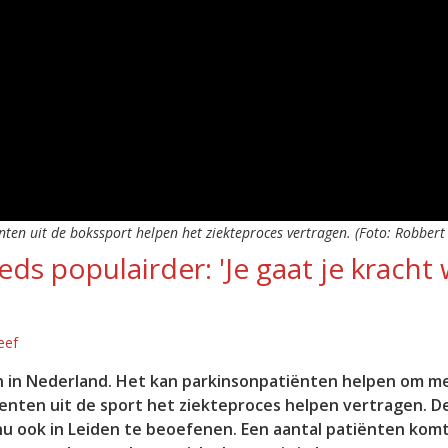
ten uit de bokssport helpen het ziekteproces vertragen. (Foto: Robbert 
s populairder: 'Je gaat je kracht
eef
 in Nederland. Het kan parkinsonpatiënten helpen om m
menten uit de sport het ziekteproces helpen vertragen. D
 nu ook in Leiden te beoefenen. Een aantal patiënten kom