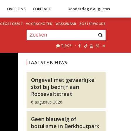
S
OVER ONS
CONTACT
Donderdag 6 augustus
OEGSTGEEST
·
VOORSCHOTEN
·
WASSENAAR
·
ZOETERWOUDE
TIPS?!
·
Je luistert nu naar
uur 1 van 0
LAATSTE NIEUWS
«
Vorig uur
Volgend uur
»
Ongeval met gevaarlijke
stof bij bedrijf aan
Rooseveltstraat
6 augustus 2026
Geen blauwalg of
botulisme in Berkhoutpark: