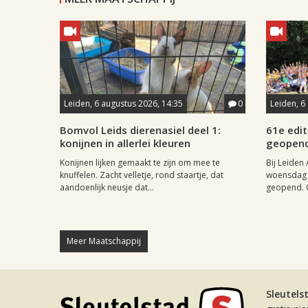
Leiden, 6 augustus 2026, 14:35
0
Leiden, 6
Bomvol Leids dierenasiel deel 1:
61e edit
konijnen in allerlei kleuren
geopen
Konijnen lijken gemaakt te zijn om mee te
Bij Leiden 
knuffelen. Zacht velletje, rond staartje, dat
woensdag 
aandoenlijk neusje dat...
geopend. O
Meer Maatschappij
Sleutels