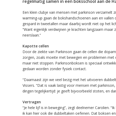
regelmatig samen in een boksschool aan de Hav
Een klein clubje van mensen met parkinson verzamelt zi
warming-up gaan de bokshandschoenen aan en vallen de 
gespard in tweetallen maar daarbij wordt niet op het li
“Want eigenlijk verdwijnen je krachten langzaam maar ze
neerslaan.”
Kapotte cellen
Door de ziekte van Parkinson gaan de cellen die dopami
zorgen, zoals moeite met bewegen en problemen met de
maar niet stoppen. Parkinsonboksen is speciaal ontwik
gedaan worden zonder fysiek contact.
“Daarnaast zijn we veel bezig met het uitvoeren dubbelt
Vissers. “Dat is vaak lastig voor mensen met parkinson
dingen tegelijkertijd: je geeft bijvoorbeeld stoten, en da
Vertragen
“Je hele lijf is in beweging”, zegt deelnemer Carolien. “I
ik kan hier ook die dubbeltaken oefenen. Dat boksen en tel