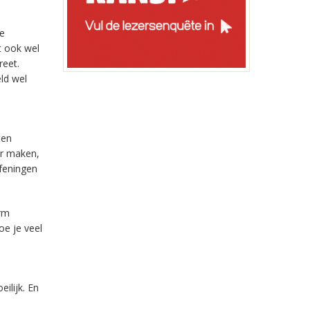
te
t ook wel
reet.
eld wel
ten
er maken,
efeningen
arm
oe je veel
ilijk. En