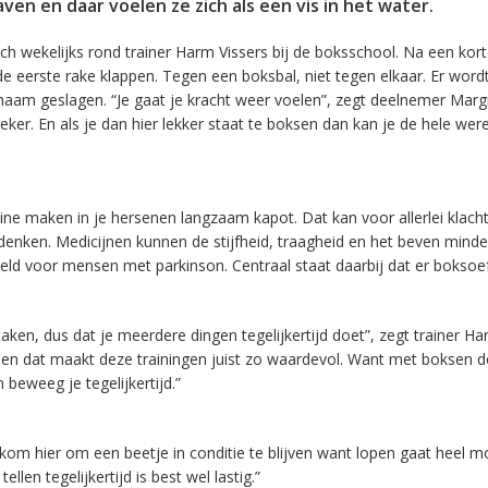
en en daar voelen ze zich als een vis in het water.
ch wekelijks rond trainer Harm Vissers bij de boksschool. Na een kor
eerste rake klappen. Tegen een boksbal, niet tegen elkaar. Er word
chaam geslagen. “Je gaat je kracht weer voelen”, zegt deelnemer Marg
ker. En als je dan hier lekker staat te boksen dan kan je de hele wer
ne maken in je hersenen langzaam kapot. Dat kan voor allerlei klach
nken. Medicijnen kunnen de stijfheid, traagheid en het beven mind
keld voor mensen met parkinson. Centraal staat daarbij dat er bokso
aken, dus dat je meerdere dingen tegelijkertijd doet”, zegt trainer H
, en dat maakt deze trainingen juist zo waardevol. Want met boksen d
n beweeg je tegelijkertijd.”
k kom hier om een beetje in conditie te blijven want lopen gaat heel moe
len tegelijkertijd is best wel lastig.”