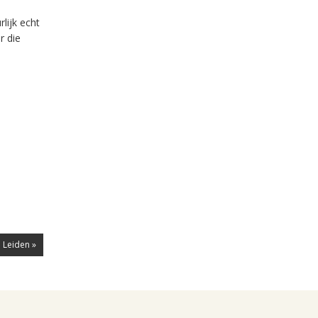
lijk echt
r die
P Leiden »