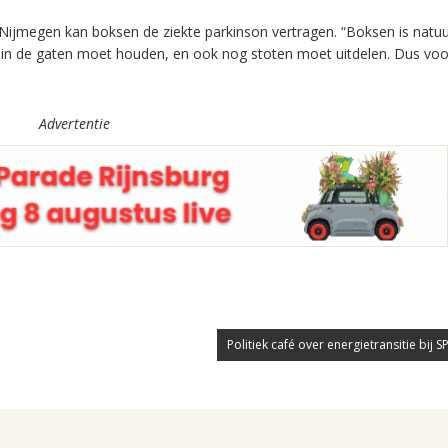
megen kan boksen de ziekte parkinson vertragen. “Boksen is natuur
r in de gaten moet houden, en ook nog stoten moet uitdelen. Dus voo
Advertentie
Politiek café over energietransitie bij S