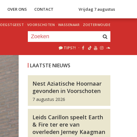
S
OVER ONS
CONTACT
Vrijdag 7 augustus
OEGSTGEEST
·
VOORSCHOTEN
·
WASSENAAR
·
ZOETERWOUDE
TIPS?!
·
Je luistert nu naar
uur 1 van 0
LAATSTE NIEUWS
«
Vorig uur
Volgend uur
»
Nest Aziatische Hoornaar
gevonden in Voorschoten
7 augustus 2026
Leids Carillon speelt Earth
& Fire ter ere van
overleden Jerney Kaagman