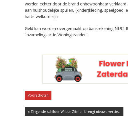
werden echter door de brand onbewoonbaar verklaard en
aan huishoudelijke spullen, (kinder)kleding, speelgoed, 
harte welkom zijn.
Geld kan worden overgemaakt op bankrekening NL92 RA
‘Inzamelingsactie Woningbranden’.
Voorschoten
« Zingende schilder Wilbur Zitman brengt nieuwe versie...