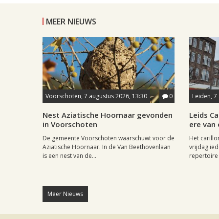
MEER NIEUWS
Voorschoten, 7 augustus 2026, 13:30
0
Leiden, 7
Nest Aziatische Hoornaar gevonden
Leids Ca
in Voorschoten
ere van
De gemeente Voorschoten waarschuwt voor de
Het carill
Aziatische Hoornaar. In de Van Beethovenlaan
vrijdag ied
is een nest van de...
repertoire 
Meer Nieuws