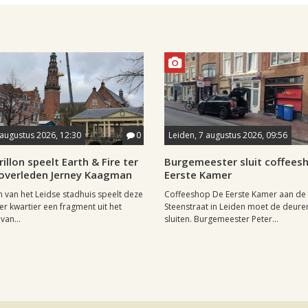
 augustus 2026, 12:30
0
Leiden, 7 augustus 2026, 09:56
rillon speelt Earth & Fire ter
Burgemeester sluit coffees
 overleden Jerney Kaagman
Eerste Kamer
on van het Leidse stadhuis speelt deze
Coffeeshop De Eerste Kamer aan de
er kwartier een fragment uit het
Steenstraat in Leiden moet de deuren 
van...
sluiten. Burgemeester Peter...