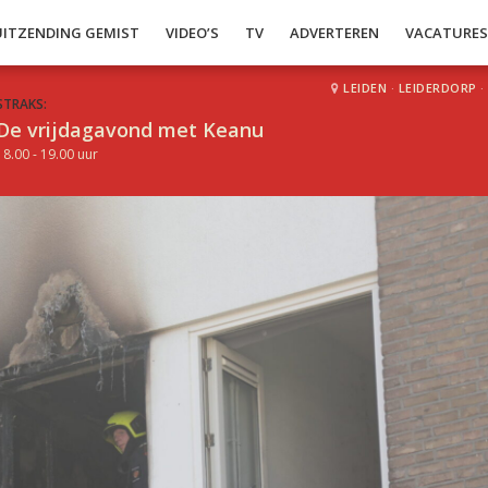
UITZENDING GEMIST
VIDEO’S
TV
ADVERTEREN
VACATURE
LEIDEN
·
LEIDERDORP
·
STRAKS:
De vrijdagavond met Keanu
18.00 - 19.00 uur