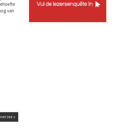
behoefte
 nog van
overzee »