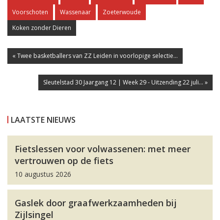
Voorschoten
Wassenaar
Zoeterwoude
Koken zonder Dieren
« Twee basketballers van ZZ Leiden in voorlopige selectie...
Sleutelstad 30 Jaargang 12 | Week 29 - Uitzending 22 juli... »
LAATSTE NIEUWS
Fietslessen voor volwassenen: met meer
vertrouwen op de fiets
10 augustus 2026
Gaslek door graafwerkzaamheden bij
Zijlsingel