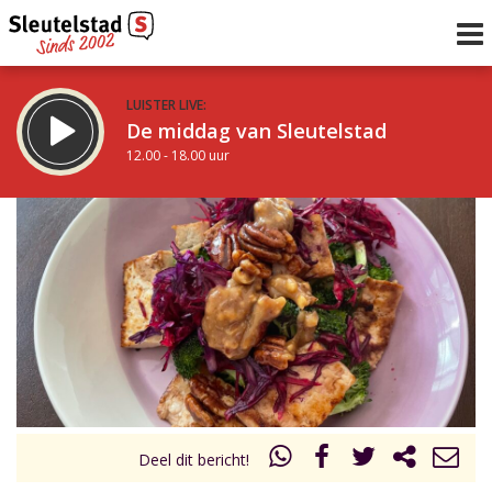
LUISTER LIVE:
De middag van Sleutelstad
12.00 - 18.00 uur
STRAKS:
De avond van Sleutelstad
18.00 - 21.00 uur
uur 1 van 0
Vorig uur
Volgend uur
Inklappen
Deel dit bericht!