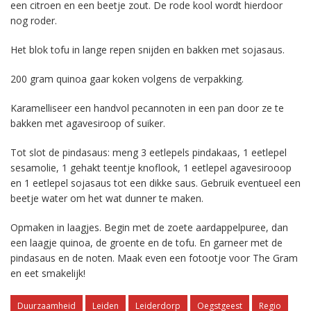
een citroen en een beetje zout. De rode kool wordt hierdoor
nog roder.
Het blok tofu in lange repen snijden en bakken met sojasaus.
200 gram quinoa gaar koken volgens de verpakking.
Karamelliseer een handvol pecannoten in een pan door ze te
bakken met agavesiroop of suiker.
Tot slot de pindasaus: meng 3 eetlepels pindakaas, 1 eetlepel
sesamolie, 1 gehakt teentje knoflook, 1 eetlepel agavesirooop
en 1 eetlepel sojasaus tot een dikke saus. Gebruik eventueel een
beetje water om het wat dunner te maken.
Opmaken in laagjes. Begin met de zoete aardappelpuree, dan
een laagje quinoa, de groente en de tofu. En garneer met de
pindasaus en de noten. Maak even een fotootje voor The Gram
en eet smakelijk!
Duurzaamheid
Leiden
Leiderdorp
Oegstgeest
Regio