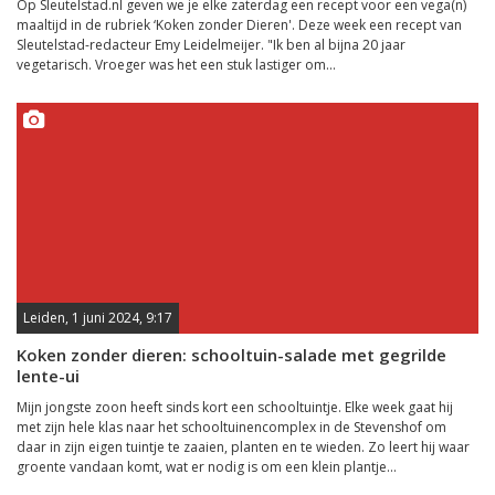
Op Sleutelstad.nl geven we je elke zaterdag een recept voor een vega(n)
maaltijd in de rubriek ‘Koken zonder Dieren'. Deze week een recept van
Sleutelstad-redacteur Emy Leidelmeijer. "Ik ben al bijna 20 jaar
vegetarisch. Vroeger was het een stuk lastiger om...
Leiden, 1 juni 2024, 9:17
Koken zonder dieren: schooltuin-salade met gegrilde
lente-ui
Mijn jongste zoon heeft sinds kort een schooltuintje. Elke week gaat hij
met zijn hele klas naar het schooltuinencomplex in de Stevenshof om
daar in zijn eigen tuintje te zaaien, planten en te wieden. Zo leert hij waar
groente vandaan komt, wat er nodig is om een klein plantje...