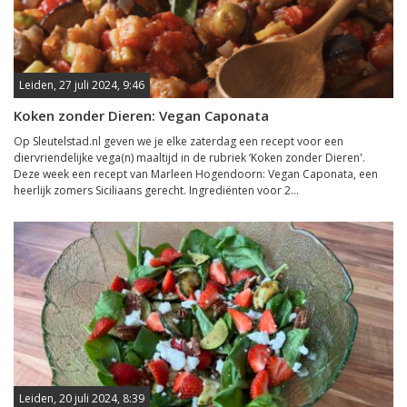
Leiden, 27 juli 2024, 9:46
Koken zonder Dieren: Vegan Caponata
Op Sleutelstad.nl geven we je elke zaterdag een recept voor een
diervriendelijke vega(n) maaltijd in de rubriek ‘Koken zonder Dieren'.
Deze week een recept van Marleen Hogendoorn: Vegan Caponata, een
heerlijk zomers Siciliaans gerecht. Ingrediënten voor 2...
Leiden, 20 juli 2024, 8:39