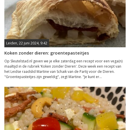
Leiden, 22 juni 2024, 9:42
Koken zonder dieren: groentepasteitjes
Op Sleutelstad.nl geven we je elke zaterdag een recept voor een vega(n)
maaltijd in de rubriek ‘Koken zonder Dieren'. Deze week een recept van
het Leidse raadslid Martine van Schaik van de Partij voor de Dieren.
"Groentepasteitjes zijn geweldig", zegt Martine. "Je kunt er...