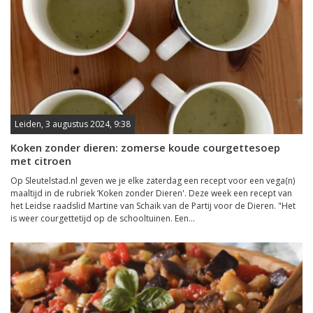
Leiden, 3 augustus 2024, 9:38
Koken zonder dieren: zomerse koude courgettesoep
met citroen
Op Sleutelstad.nl geven we je elke zaterdag een recept voor een vega(n)
maaltijd in de rubriek ‘Koken zonder Dieren'. Deze week een recept van
het Leidse raadslid Martine van Schaik van de Partij voor de Dieren. "Het
is weer courgettetijd op de schooltuinen. Een...