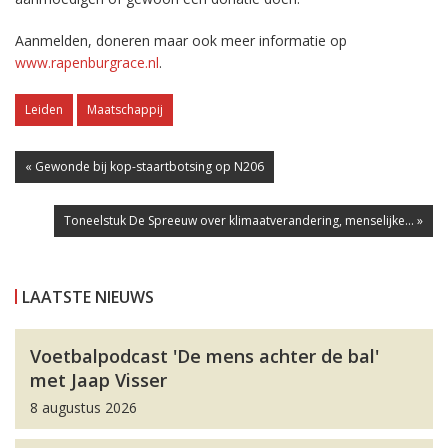
Aanmelden, doneren maar ook meer informatie op
www.rapenburgrace.nl
.
Leiden
Maatschappij
« Gewonde bij kop-staartbotsing op N206
Toneelstuk De Spreeuw over klimaatverandering, menselijke... »
LAATSTE NIEUWS
Voetbalpodcast 'De mens achter de bal'
met Jaap Visser
8 augustus 2026