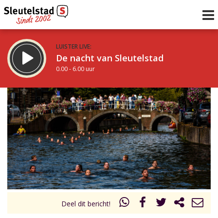
LUISTER LIVE:
De nacht van Sleutelstad
0.00 - 6.00 uur
STRAKS:
De ochtend van Sleutelstad
6.00 - 12.00 uur
uur 1 van 0
Vorig uur
Volgend uur
Inklappen
Deel dit bericht!