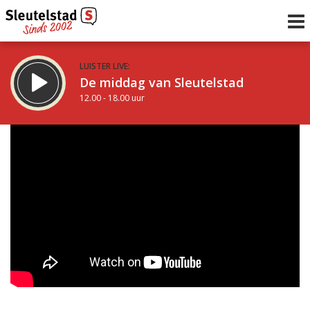
LUISTER LIVE:
De middag van Sleutelstad
12.00 - 18.00 uur
STRAKS:
De avond van Sleutelstad
18.00 - 19.00 uur
uur 1 van 0
Vorig uur
Volgend uur
Inklappen