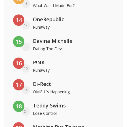
13
What Was I Made For?
OneRepublic
14
12
Runaway
Davina Michelle
15
19
Dating The Devil
P!NK
16
15
Runaway
Di-Rect
17
14
OMG It's Happening
Teddy Swims
18
24
Lose Control