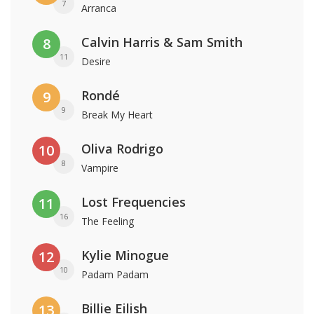
7
Arranca
Calvin Harris & Sam Smith
8
11
Desire
Rondé
9
9
Break My Heart
Oliva Rodrigo
10
8
Vampire
Lost Frequencies
11
16
The Feeling
Kylie Minogue
12
10
Padam Padam
Billie Eilish
13