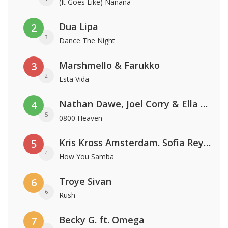
(It Goes Like) Nanana
Dua Lipa
2
3
Dance The Night
Marshmello & Farukko
3
2
Esta Vida
Nathan Dawe, Joel Corry & Ella Henderson
4
5
0800 Heaven
Kris Kross Amsterdam. Sofia Reyes & Tinie Tempah
5
4
How You Samba
Troye Sivan
6
6
Rush
Becky G. ft. Omega
7