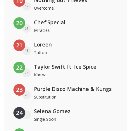
Nothing But Thieves
19
17
Overcome
Chef'Special
20
21
Miracles
Loreen
21
18
Tattoo
Taylor Swift ft. Ice Spice
22
25
Karma
Purple Disco Machine & Kungs
23
20
Substitution
Selena Gomez
24
Single Soon