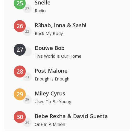
Snelle
25
27
Radio
R3hab, Inna & Sash!
26
22
Rock My Body
Douwe Bob
27
This World Is Our Home
Post Malone
28
23
Enough is Enough
Miley Cyrus
29
29
Used To Be Young
Bebe Rexha & David Guetta
30
26
One In A Million