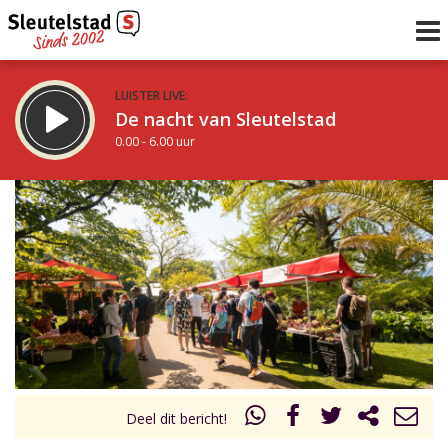
LUISTER LIVE:
De nacht van Sleutelstad
0.00 - 6.00 uur
STRAKS:
De ochtend van Sleutelstad
6.00 - 12.00 uur
uur 1 van 0
Vorig uur
Volgend uur
Inklappen
Deel dit bericht!