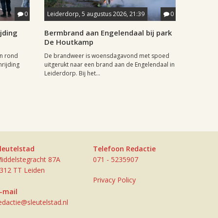
0
Leiderdorp, 5 augustus 2026, 21:39
0
jding
Bermbrand aan Engelendaal bij park
De Houtkamp
n rond
De brandweer is woensdagavond met spoed
rijding
uitgerukt naar een brand aan de Engelendaal in
Leiderdorp. Bij het...
leutelstad
Telefoon Redactie
iddelstegracht 87A
071 - 5235907
312 TT Leiden
Privacy Policy
-mail
edactie@sleutelstad.nl