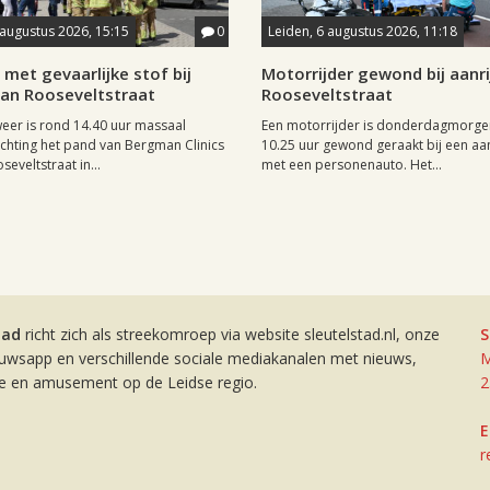
 augustus 2026, 15:15
0
Leiden, 6 augustus 2026, 11:18
met gevaarlijke stof bij
Motorrijder gewond bij aanri
aan Rooseveltstraat
Rooseveltstraat
er is rond 14.40 uur massaal
Een motorrijder is donderdagmorge
richting het pand van Bergman Clinics
10.25 uur gewond geraakt bij een aan
eveltstraat in...
met een personenauto. Het...
tad
richt zich als streekomroep via website sleutelstad.nl, onze
S
euwsapp en verschillende sociale mediakanalen met nieuws,
M
ie en amusement op de Leidse regio.
2
E
r