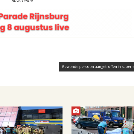
Advertentie
Gewonde persoon aangetroffen in superm