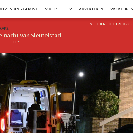
UITZENDING GEMIST
VIDEO’S
TV
ADVERTEREN
VACATURE
LEIDEN
·
LEIDERDORP
·
RAKS:
e nacht van Sleutelstad
0 - 6.00 uur