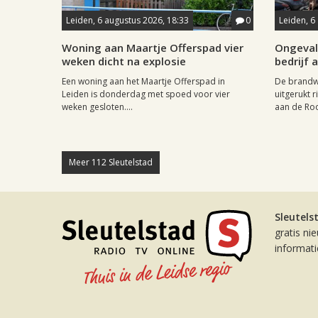
Leiden, 6 augustus 2026, 18:33
0
Leiden, 6
Woning aan Maartje Offerspad vier
Ongeval 
weken dicht na explosie
bedrijf 
Een woning aan het Maartje Offerspad in
De brandwe
Leiden is donderdag met spoed voor vier
uitgerukt 
weken gesloten....
aan de Roos
Meer 112 Sleutelstad
Sleutels
gratis ni
informat