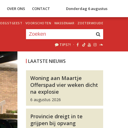
S
OVER ONS
CONTACT
Donderdag 6 augustus
OEGSTGEEST
·
VOORSCHOTEN
·
WASSENAAR
·
ZOETERWOUDE
TIPS?!
·
Je luistert nu naar
uur 1 van 0
LAATSTE NIEUWS
«
Vorig uur
Volgend uur
»
Woning aan Maartje
Offerspad vier weken dicht
na explosie
6 augustus 2026
Provincie dreigt in te
grijpen bij opvang