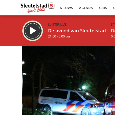
NIEUWS
AGENDA
GIDS
LUISTER LIVE:
ST
De avond van Sleutelstad
D
21.00 - 0.00 uur
0.0
Inklappen