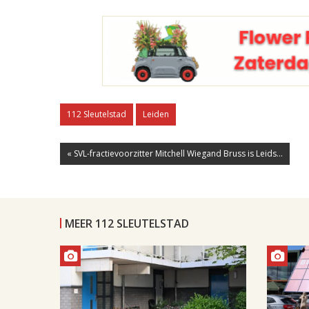
112 Sleutelstad
Leiden
« SVL-fractievoorzitter Mitchell Wiegand Bruss is Leids...
MEER 112 SLEUTELSTAD