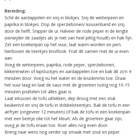
Bereiding:
Schil de aardappelen en snij in blokjes. Snij de winterpeen en
paprika in blokjes. Dop de sperziebonen/ kousenband en snij
door de helft. Snipper de ui. Halveer de rode peper in de lengte
(verwijder de zaadjes als je niet van heel pittig houdt) en hak fijn.
Zet een koekenpan op het vuur, laat warm worden en pers
hierboven de teentjes knoflook. Fruit dit samen met de ui even
aan.
Voeg de winterpeen, paprika, rode peper, sperziebonen,
kikkererwten of kipstuckjes en aardappelen toe en bak dit zo’n 4
minuten door. Voeg nu het water en de kruidenmix toe. Draai
het vuur laag en laat de saus met de groenten rustig nog 10-15
minuten pruttelen tot alles gaar is.
Laat intussen de tofu uitlekken, dep droog met een stuk
keukenrol en snij de tofu in dobbelsteentjes. Bak de tofu in een
airfryer (ongeveer 12 minuten) of bak de tofu in een koekenpan
met een beetje olie tot het kleurt. Als de groenten gaar zijn,
voeg je de tofu eraan toe. Roer alles nog even door.
Breng naar wens nog verder op smaak met zout en peper.