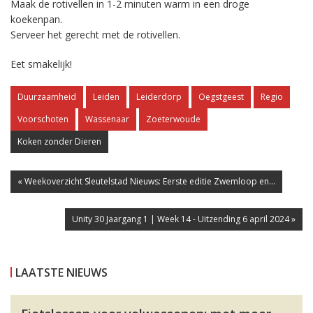
Maak de rotivellen in 1-2 minuten warm in een droge
koekenpan.
Serveer het gerecht met de rotivellen.
Eet smakelijk!
Duurzaamheid
Leiden
Leiderdorp
Oegstgeest
Regio
Voorschoten
Wassenaar
Zoeterwoude
Koken zonder Dieren
« Weekoverzicht Sleutelstad Nieuws: Eerste editie Zwemloop en...
Unity 30 Jaargang 1 | Week 14 - Uitzending 6 april 2024 »
LAATSTE NIEUWS