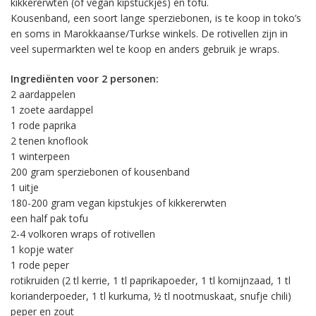
kikkererwten (of vegan kipstuckjes) en tofu.
Kousenband, een soort lange sperziebonen, is te koop in toko’s
en soms in Marokkaanse/Turkse winkels. De rotivellen zijn in
veel supermarkten wel te koop en anders gebruik je wraps.
Ingrediënten voor 2 personen:
2 aardappelen
1 zoete aardappel
1 rode paprika
2 tenen knoflook
1 winterpeen
200 gram sperziebonen of kousenband
1 uitje
180-200 gram vegan kipstukjes of kikkererwten
een half pak tofu
2-4 volkoren wraps of rotivellen
1 kopje water
1 rode peper
rotikruiden (2 tl kerrie, 1 tl paprikapoeder, 1 tl komijnzaad, 1 tl
korianderpoeder, 1 tl kurkuma, ½ tl nootmuskaat, snufje chili)
peper en zout