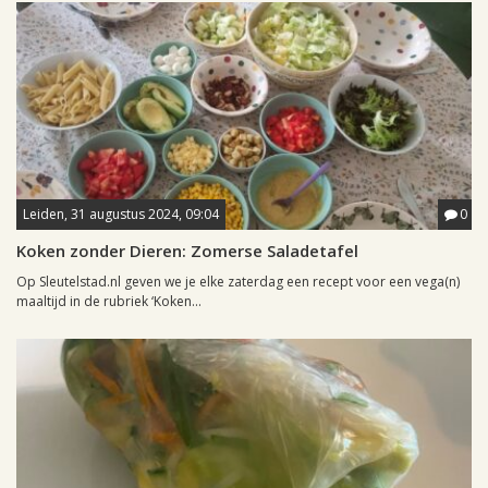
Leiden, 31 augustus 2024, 09:04
0
Koken zonder Dieren: Zomerse Saladetafel
Op Sleutelstad.nl geven we je elke zaterdag een recept voor een vega(n)
maaltijd in de rubriek ‘Koken...