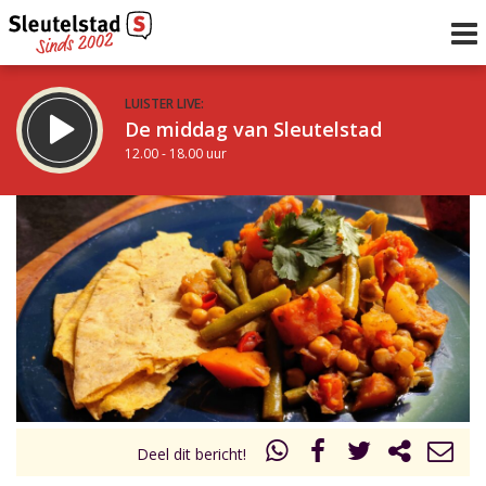
LUISTER LIVE:
De middag van Sleutelstad
12.00 - 18.00 uur
STRAKS:
De avond van Sleutelstad
18.00 - 21.00 uur
uur 1 van 0
Vorig uur
Volgend uur
Inklappen
Deel dit bericht!