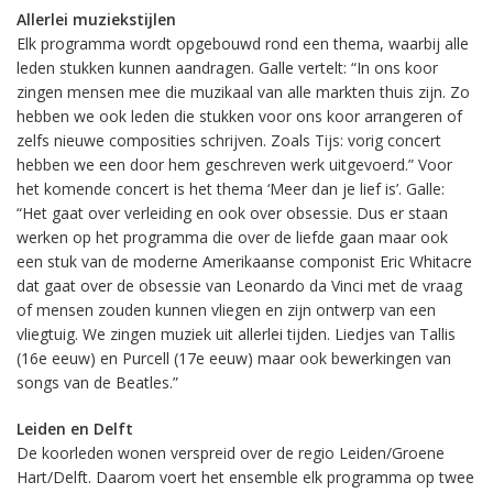
Allerlei muziekstijlen
Elk programma wordt opgebouwd rond een thema, waarbij alle
leden stukken kunnen aandragen. Galle vertelt: “In ons koor
zingen mensen mee die muzikaal van alle markten thuis zijn. Zo
hebben we ook leden die stukken voor ons koor arrangeren of
zelfs nieuwe composities schrijven. Zoals Tijs: vorig concert
hebben we een door hem geschreven werk uitgevoerd.” Voor
het komende concert is het thema ‘Meer dan je lief is’. Galle:
“Het gaat over verleiding en ook over obsessie. Dus er staan
werken op het programma die over de liefde gaan maar ook
een stuk van de moderne Amerikaanse componist Eric Whitacre
dat gaat over de obsessie van Leonardo da Vinci met de vraag
of mensen zouden kunnen vliegen en zijn ontwerp van een
vliegtuig. We zingen muziek uit allerlei tijden. Liedjes van Tallis
(16e eeuw) en Purcell (17e eeuw) maar ook bewerkingen van
songs van de Beatles.”
Leiden en Delft
De koorleden wonen verspreid over de regio Leiden/Groene
Hart/Delft. Daarom voert het ensemble elk programma op twee