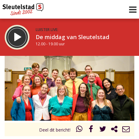
LUISTER LIVE:
De middag van Sleutelstad
12.00 - 19.00 uur
STRAKS:
De avond van Sleutelstad
19.00 - 22.00 uur
uur 1 van 0
Vorig uur
Volgend uur
Inklappen
Deel dit bericht!