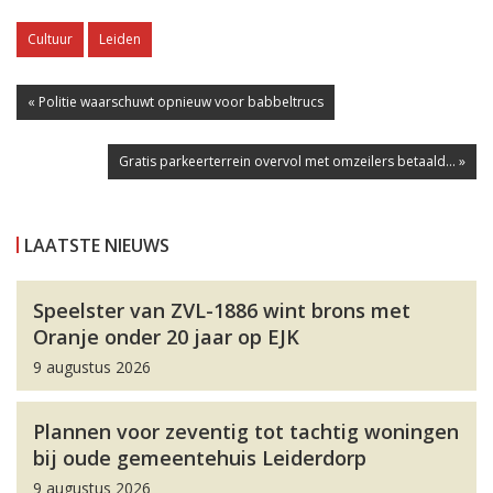
Cultuur
Leiden
« Politie waarschuwt opnieuw voor babbeltrucs
Gratis parkeerterrein overvol met omzeilers betaald... »
LAATSTE NIEUWS
Speelster van ZVL-1886 wint brons met
Oranje onder 20 jaar op EJK
9 augustus 2026
Plannen voor zeventig tot tachtig woningen
bij oude gemeentehuis Leiderdorp
9 augustus 2026