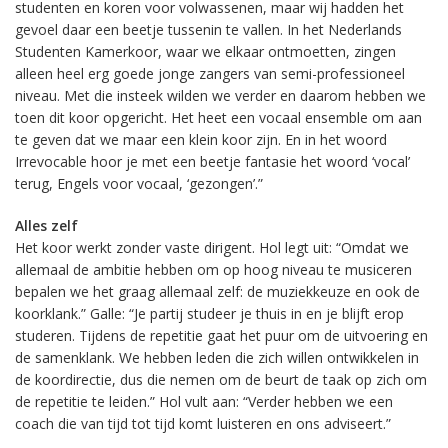
studenten en koren voor volwassenen, maar wij hadden het
gevoel daar een beetje tussenin te vallen. In het Nederlands
Studenten Kamerkoor, waar we elkaar ontmoetten, zingen
alleen heel erg goede jonge zangers van semi-professioneel
niveau. Met die insteek wilden we verder en daarom hebben we
toen dit koor opgericht. Het heet een vocaal ensemble om aan
te geven dat we maar een klein koor zijn. En in het woord
Irrevocable hoor je met een beetje fantasie het woord ‘vocal’
terug, Engels voor vocaal, ‘gezongen’.”
Alles zelf
Het koor werkt zonder vaste dirigent. Hol legt uit: “Omdat we
allemaal de ambitie hebben om op hoog niveau te musiceren
bepalen we het graag allemaal zelf: de muziekkeuze en ook de
koorklank.” Galle: “Je partij studeer je thuis in en je blijft erop
studeren. Tijdens de repetitie gaat het puur om de uitvoering en
de samenklank. We hebben leden die zich willen ontwikkelen in
de koordirectie, dus die nemen om de beurt de taak op zich om
de repetitie te leiden.” Hol vult aan: “Verder hebben we een
coach die van tijd tot tijd komt luisteren en ons adviseert.”