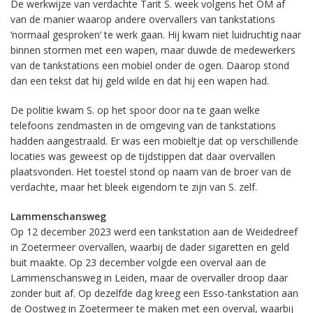
De werkwijze van verdachte Tarit S. week volgens het OM af
van de manier waarop andere overvallers van tankstations
‘normaal gesproken’ te werk gaan. Hij kwam niet luidruchtig naar
binnen stormen met een wapen, maar duwde de medewerkers
van de tankstations een mobiel onder de ogen. Daarop stond
dan een tekst dat hij geld wilde en dat hij een wapen had.
De politie kwam S. op het spoor door na te gaan welke
telefoons zendmasten in de omgeving van de tankstations
hadden aangestraald. Er was een mobieltje dat op verschillende
locaties was geweest op de tijdstippen dat daar overvallen
plaatsvonden. Het toestel stond op naam van de broer van de
verdachte, maar het bleek eigendom te zijn van S. zelf.
Lammenschansweg
Op 12 december 2023 werd een tankstation aan de Weidedreef
in Zoetermeer overvallen, waarbij de dader sigaretten en geld
buit maakte. Op 23 december volgde een overval aan de
Lammenschansweg in Leiden, maar de overvaller droop daar
zonder buit af. Op dezelfde dag kreeg een Esso-tankstation aan
de Oostweg in Zoetermeer te maken met een overval, waarbij