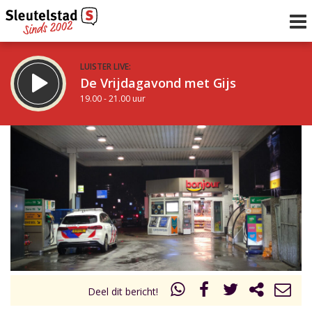
LUISTER LIVE:
De Vrijdagavond met Gijs
19.00 - 21.00 uur
STRAKS:
De avond van Sleutelstad
21.00 - 0.00 uur
uur 1 van 0
Vorig uur
Volgend uur
Inklappen
Deel dit bericht!