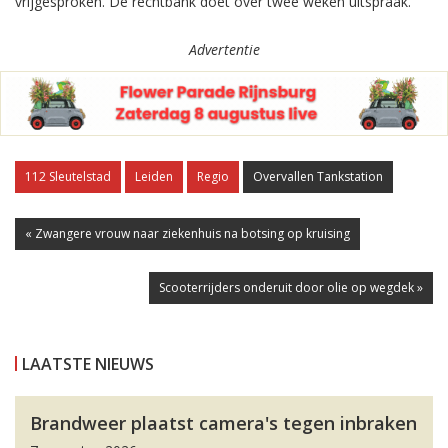
vrijgesproken. De rechtbank doet over twee weken uitspraak.
Advertentie
112 Sleutelstad
Leiden
Regio
Overvallen Tankstation
« Zwangere vrouw naar ziekenhuis na botsing op kruising
Scooterrijders onderuit door olie op wegdek »
LAATSTE NIEUWS
Brandweer plaatst camera's tegen inbraken