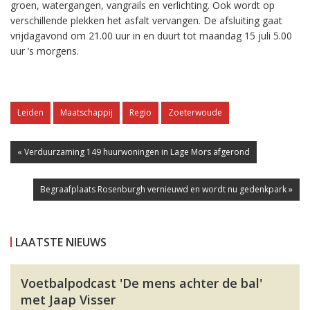
groen, watergangen, vangrails en verlichting. Ook wordt op
verschillende plekken het asfalt vervangen. De afsluiting gaat
vrijdagavond om 21.00 uur in en duurt tot maandag 15 juli 5.00
uur ’s morgens.
Leiden
Maatschappij
Regio
Zoeterwoude
« Verduurzaming 149 huurwoningen in Lage Mors afgerond
Begraafplaats Rosenburgh vernieuwd en wordt nu gedenkpark »
LAATSTE NIEUWS
Voetbalpodcast 'De mens achter de bal'
met Jaap Visser