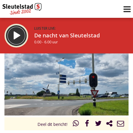
LUISTER LIVE:
De nacht van Sleutelstad
0.00 - 6.00 uur
STRAKS:
De ochtend van Sleutelstad
6.00 - 12.00 uur
uur 1 van 0
Vorig uur
Volgend uur
Inklappen
Deel dit bericht!