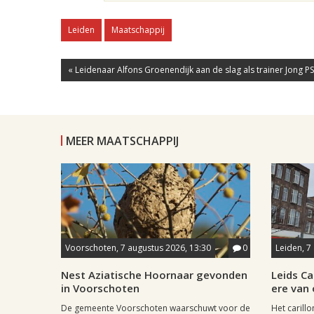
Leiden
Maatschappij
« Leidenaar Alfons Groenendijk aan de slag als trainer Jong PSV
MEER MAATSCHAPPIJ
Voorschoten, 7 augustus 2026, 13:30
0
Leiden, 7
Nest Aziatische Hoornaar gevonden
Leids Ca
in Voorschoten
ere van
De gemeente Voorschoten waarschuwt voor de
Het carill