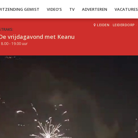
UITZENDING GEMIST
VIDEO’S
TV
ADVERTEREN
VACATURE
LEIDEN
·
LEIDERDORP
·
STRAKS:
De vrijdagavond met Keanu
18.00 - 19.00 uur