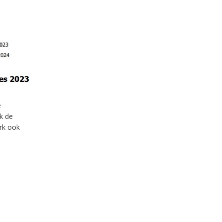
e
k de
erk ook