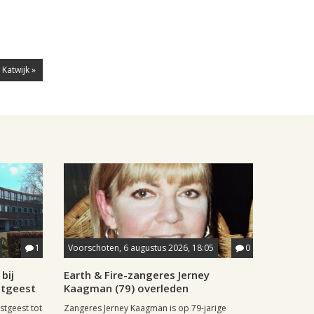
Katwijk »
1
Voorschoten, 6 augustus 2026, 18:05
0
bij
Earth & Fire-zangeres Jerney
stgeest
Kaagman (79) overleden
stgeest tot
Zangeres Jerney Kaagman is op 79-jarige