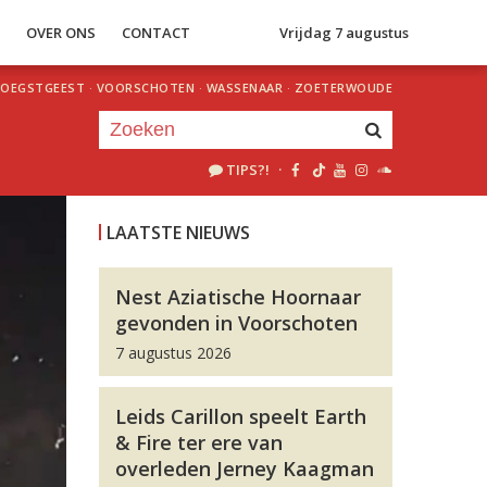
S
OVER ONS
CONTACT
Vrijdag 7 augustus
OEGSTGEEST
·
VOORSCHOTEN
·
WASSENAAR
·
ZOETERWOUDE
TIPS?!
·
Je luistert nu naar
uur 1 van 0
LAATSTE NIEUWS
«
Vorig uur
Volgend uur
»
Nest Aziatische Hoornaar
gevonden in Voorschoten
7 augustus 2026
Leids Carillon speelt Earth
& Fire ter ere van
overleden Jerney Kaagman