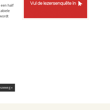
 een half
abiele
 wordt
houwweg »