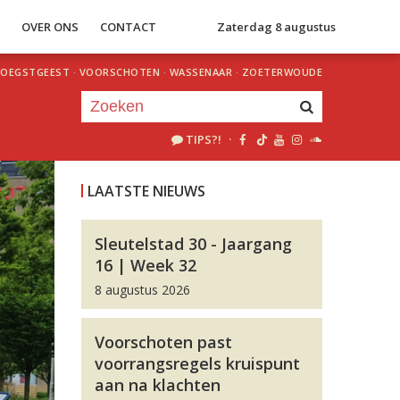
S
OVER ONS
CONTACT
Zaterdag 8 augustus
OEGSTGEEST
·
VOORSCHOTEN
·
WASSENAAR
·
ZOETERWOUDE
TIPS?!
·
Je luistert nu naar
uur 1 van 0
LAATSTE NIEUWS
«
Vorig uur
Volgend uur
»
Sleutelstad 30 - Jaargang
16 | Week 32
8 augustus 2026
Voorschoten past
voorrangsregels kruispunt
aan na klachten