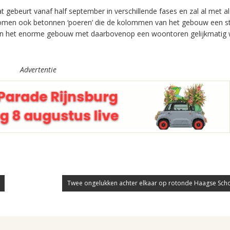
gebeurt vanaf half september in verschillende fases en zal al met al
omen ook betonnen ‘poeren’ die de kolommen van het gebouw een st
 van het enorme gebouw met daarbovenop een woontoren gelijkmatig
Advertentie
Twee ongelukken achter elkaar op rotonde Haagse Sc