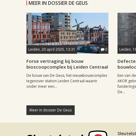
MEER IN DOSSIER DE GEUS
Leiden, 20 april 2025, 13:31
0
Leiden, 1
Forse vertraging bij bouw
Defecte 
bioscoopcomplex bij Leiden Centraal
bouwloc
De bouw van De Geus, het nieuwbouwcomplex
Een van de
tegenover station Leiden Centraal waarin
AKOR gebru
onder meer een...
fundering
De...
Meer in dossier De Geus
Sleutels