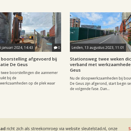
6 januari 2024, 14:43
0
Leiden, 13 augustus 2023, 11:01
boorstelling afgevoerd bij
Stationsweg twee weken dic
atie De Geus
verband met werkzaamhede
Geus
 twee boorstellingen die aannemer
ikt bij de
Nu de sloopwerkzaamheden bij bou
swerkzaamheden op de plek waar
De Geus zijn afgerond, start begin 
de volgende fase. Dan...
tad
richt zich als streekomroep via website sleutelstad.nl, onze
S