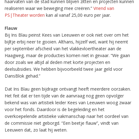
haarvaten van de stad kunnen blijven zitten en projecten kunnen
realiseren waar we beweging mee creëren.”
Vriend van
PS|Theater worden
kan al vanaf 25,00 euro per jaar.
Flauw
Bij Ins Blau peinst Kees van Leeuwen er ook niet over om het
bijltje erbij neer te gooien. Althans, hijzelf wel, want hij neemt
per september afscheid van het vlakkevloertheater aan de
Haagweg, maar de producties komen niet in gevaar. “We gaan
door zoals we altijd al deden met korte projecten en
deelsubsidies. We hebben bijvoorbeeld twee jaar geld voor
DansBlok gehad.”
Dat Ins Blau geen bijdrage ontvangt heeft meerdere oorzaken.
Het feit dat er ten tijde van de aanvraag nog geen opvolger
bekend was van artistiek leider Kees van Leeuwen woog zwaar
voor het fonds. Daardoor is de begeleiding en het
overkoepelende artistieke vakmanschap naar het oordeel van
de commissie niet geborgd. “Een beetje flauw”, vindt van
Leeuwen dat, zo laat hij weten.