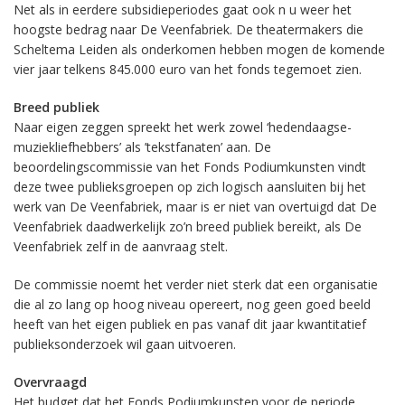
Net als in eerdere subsidieperiodes gaat ook n u weer het
hoogste bedrag naar De Veenfabriek. De theatermakers die
Scheltema Leiden als onderkomen hebben mogen de komende
vier jaar telkens 845.000 euro van het fonds tegemoet zien.
Breed publiek
Naar eigen zeggen spreekt het werk zowel ‘hedendaagse-
muziekliefhebbers’ als ’tekstfanaten’ aan. De
beoordelingscommissie van het Fonds Podiumkunsten vindt
deze twee publieksgroepen op zich logisch aansluiten bij het
werk van De Veenfabriek, maar is er niet van overtuigd dat De
Veenfabriek daadwerkelijk zo’n breed publiek bereikt, als De
Veenfabriek zelf in de aanvraag stelt.
De commissie noemt het verder niet sterk dat een organisatie
die al zo lang op hoog niveau opereert, nog geen goed beeld
heeft van het eigen publiek en pas vanaf dit jaar kwantitatief
publieksonderzoek wil gaan uitvoeren.
Overvraagd
Het budget dat het Fonds Podiumkunsten voor de periode