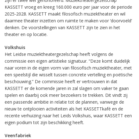
zijn er twee wel gehonoreerd. Muziektheatergezelschap
KASSETT vroeg en kreeg 160.000 euro per jaar voor de periode
2025-2028. KASSETT maakt filosofisch muziektheater en wil
daarmee theater inzetten om ruimte te maken voor ‘doorvoeld’
denken. De voorstellingen van KASSETT zijn te zien in het
theater en op locatie.
Volkshuis
Het Leidse muziektheatergezelschap heeft volgens de
commissie een eigen artistieke signatuur. “Deze komt duidelijk
naar voren in de eigen vorm van filosofisch muziektheater, met
een speelstijl die wisselt tussen concrete vertelling en poëtische
beschouwing.” De commissie heeft er vertrouwen in dat
KASSETT er de komende jaren in zal slagen om vaker te gaan
spelen en daarbij ook meer bezoekers te trekken. Dit vindt zij
een passende ambitie in relatie tot de plannen, vanwege de
nieuw te ontplooien activiteiten als het KASSETTkafé en de
recente verhuizing naar het Leids Volkshuis, waar KASSETT een
eigen podium tot zijn beschikking heeft.
Veenfabriek