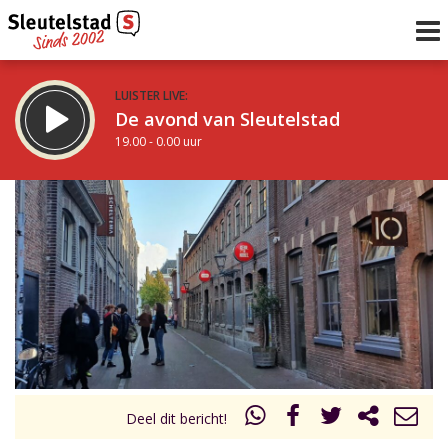
LUISTER LIVE:
De avond van Sleutelstad
19.00 - 0.00 uur
STRAKS:
De nacht van Sleutelstad
0.00 - 6.00 uur
uur 1 van 0
Vorig uur
Volgend uur
Inklappen
Deel dit bericht!