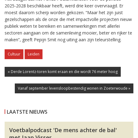
2025-2028 beschikbaar heeft, werd drie keer overvraagd. Er
moest daarom scherp worden gekozen. “Maar het zijn juist
gezelschappen als de onze die met impactvolle projecten nieuw
publiek weten te bereiken en samenwerkingen met allerlei
sectoren aangaan om de samenleving mooier, beter en rijker te
maken”, geeft Pepijn Smit nog uiting aan zijn teleurstelling.
Cultuur
Leiden
« Derde Lorentz-toren komt eraan en die wordt 76 meter hoog
Vanaf september levensloopbestendig wonen in Zoeterwoude »
LAATSTE NIEUWS
Voetbalpodcast 'De mens achter de bal'
met Jaap Visser