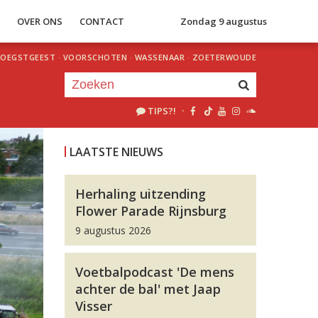
S
OVER ONS
CONTACT
Zondag 9 augustus
OEGSTGEEST
·
VOORSCHOTEN
·
WASSENAAR
·
ZOETERWOUDE
TIPS?!
·
Je luistert nu naar
uur 1 van 0
LAATSTE NIEUWS
«
Vorig uur
Volgend uur
»
Herhaling uitzending
Flower Parade Rijnsburg
9 augustus 2026
Voetbalpodcast 'De mens
achter de bal' met Jaap
Visser