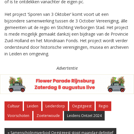
of is te ontdekken vanachter de eigen pc.
Het project ‘Sporen van 3 Oktober’ komt voort uit een
bijzondere samenwerking tussen de 3 October Vereeniging, álle
gemeenten uit de regio en Stichting Verborgen Stad. Het project
is mede mogelijk gemaakt dankzij een bijdrage van de Provincie
Zuid-Holland en het Mondriaan Fonds. Het project wordt verder
ondersteund door historische verenigingen, musea en archieven
in Leiden en omgeving.
Advertentie
Cultuur
Leiden
Leiderdorp
Oegstgeest
Regio
Voorschoten
Zoeterwoude
Leidens Ontzet 2024
« Samenscholingsverbod Oegstgeest stopt maandag definitief