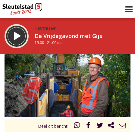
LUISTER LIVE:
De Vrijdagavond met Gijs
19.00 - 21.00 uur
STRAKS:
De avond van Sleutelstad
21.00 - 0.00 uur
uur 1 van 0
Vorig uur
Volgend uur
Inklappen
Deel dit bericht!