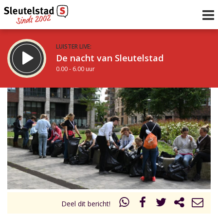
LUISTER LIVE:
De nacht van Sleutelstad
0.00 - 6.00 uur
STRAKS:
De ochtend van Sleutelstad
6.00 - 12.00 uur
uur 1 van 0
Vorig uur
Volgend uur
Inklappen
Deel dit bericht!