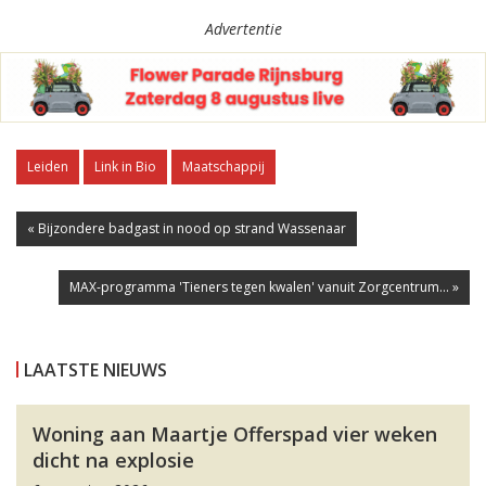
Advertentie
Leiden
Link in Bio
Maatschappij
« Bijzondere badgast in nood op strand Wassenaar
MAX-programma 'Tieners tegen kwalen' vanuit Zorgcentrum... »
LAATSTE NIEUWS
Woning aan Maartje Offerspad vier weken
dicht na explosie