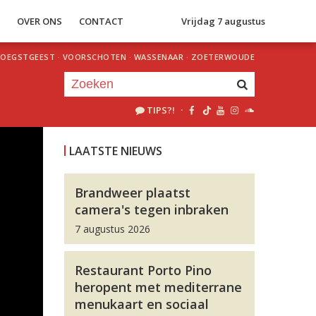
S
OVER ONS
CONTACT
Vrijdag 7 augustus
OEGSTGEEST
·
VOORSCHOTEN
·
WASSENAAR
·
ZOETERWOUDE
TIPS?!
·
Je luistert nu naar
uur 1 van 0
LAATSTE NIEUWS
«
Vorig uur
Volgend uur
»
Brandweer plaatst
camera's tegen inbraken
7 augustus 2026
Restaurant Porto Pino
heropent met mediterrane
menukaart en sociaal