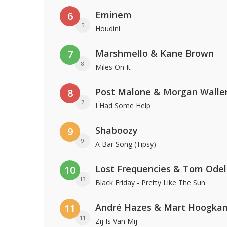
Eminem
6
5
Houdini
Marshmello & Kane Brown
7
8
Miles On It
Post Malone & Morgan Walle
8
7
I Had Some Help
Shaboozy
9
9
A Bar Song (Tipsy)
Lost Frequencies & Tom Odel
10
13
Black Friday - Pretty Like The Sun
André Hazes & Mart Hoogka
11
11
Zij Is Van Mij