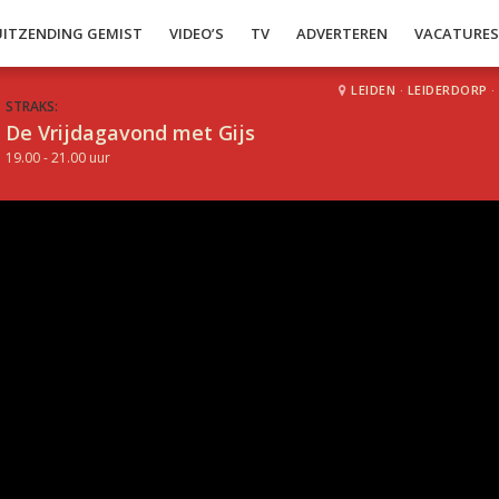
UITZENDING GEMIST
VIDEO’S
TV
ADVERTEREN
VACATURE
LEIDEN
·
LEIDERDORP
·
STRAKS:
De Vrijdagavond met Gijs
19.00 - 21.00 uur