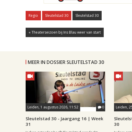
Regio
Sleutelstad 30
Sleutelstad 30
« Theaterseizoen bij Ins Blau weer van start
MEER IN DOSSIER SLEUTELSTAD 30
Leiden, 1 augustus 2026, 11:52
0
Leiden, 25
Sleutelstad 30 - Jaargang 16 | Week
Sleutels
31
30