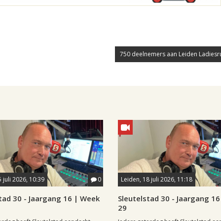
750 deelnemers aan Leiden Ladiesr
 juli 2026, 10:39
0
Leiden, 18 juli 2026, 11:18
tad 30 - Jaargang 16 | Week
Sleutelstad 30 - Jaargang 1
29