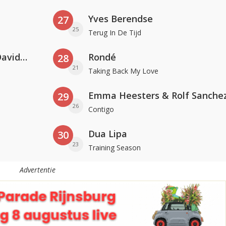
Yves Berendse
27
25
Terug In De Tijd
Clean Bandit, Anne-Marie & David Guetta
Rondé
28
21
Taking Back My Love
Emma Heesters & Rolf Sanche
29
26
Contigo
Dua Lipa
30
23
Training Season
Advertentie