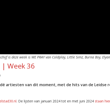
schijf is deze week is WE PRAY van Coldplay, Little Simz, Burna Boy, Elyan
4 | Week 36
e
é artiesten van dit moment, met de hits van de Leidse r
lstad30.nl
. De lijsten van januari 2024 tot en met juni 2024
staan hie