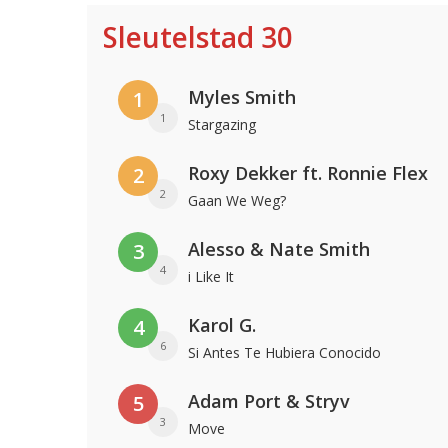
Sleutelstad 30
Myles Smith
1
1
Stargazing
Roxy Dekker ft. Ronnie Flex
2
2
Gaan We Weg?
Alesso & Nate Smith
3
4
i Like It
Karol G.
4
6
Si Antes Te Hubiera Conocido
Adam Port & Stryv
5
3
Move