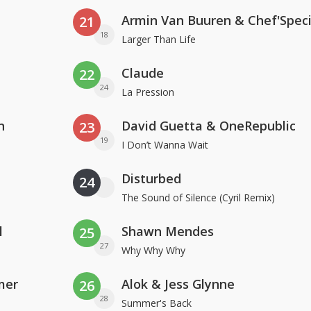
Armin Van Buuren & Chef'Speci
21
18
Larger Than Life
Claude
22
24
La Pression
n
David Guetta & OneRepublic
23
19
I Don’t Wanna Wait
Disturbed
24
The Sound of Silence (Cyril Remix)
l
Shawn Mendes
25
27
Why Why Why
mer
Alok & Jess Glynne
26
28
Summer's Back