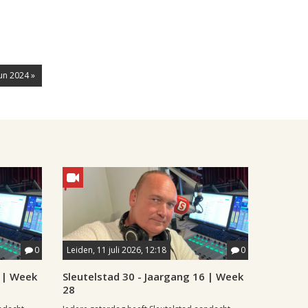
un 2024 »
0
Leiden, 11 juli 2026, 12:18
0
6 | Week
Sleutelstad 30 - Jaargang 16 | Week
28