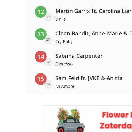
Martin Garrix ft. Carolina Liar
12
17
Smile
13
20
Cry Baby
Sabrina Carpenter
14
12
Espresso
Sam Feld ft. JVKE & Anitta
15
14
Mi Amore