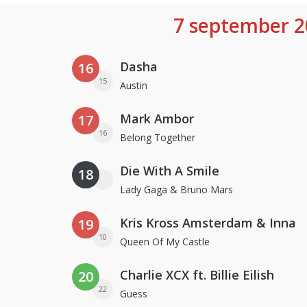
7 september 2
Dasha
16
15
Austin
Mark Ambor
17
16
Belong Together
Die With A Smile
18
Lady Gaga & Bruno Mars
Kris Kross Amsterdam & Inna
19
10
Queen Of My Castle
Charlie XCX ft. Billie Eilish
20
22
Guess