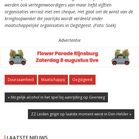
werden ook vertegenwoordigers van maar liefst vijftien
organisaties verrast met een cheque. Het gaat om de winst van de
kringloopwinkel die jaarlijks wordt verdeeld onder
maatschappelijke organisaties in Oegstgeest. (Foto: Soek)
Advertentie
Duurzaamheid
Maatschappij
Oegstgeest
« Mogelijk alcohol in het spel bij aanrijding op Geerweg
ZZ Leiden grijpt op laatste moment winst in Den Helder »
LAATSTE NIEUWS