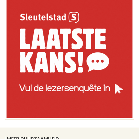
MEER DUURZAAMHEID