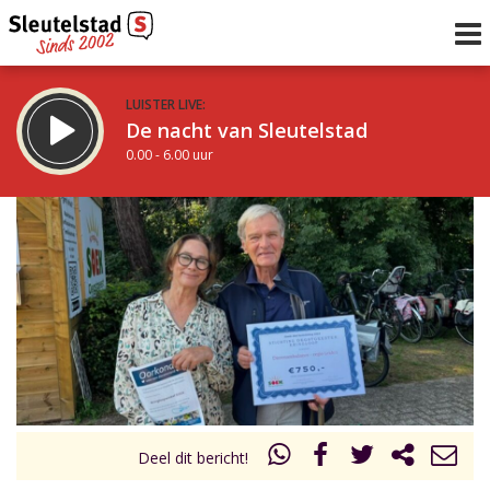
LUISTER LIVE:
De nacht van Sleutelstad
0.00 - 6.00 uur
STRAKS:
De ochtend van Sleutelstad
6.00 - 12.00 uur
uur 1 van 0
Vorig uur
Volgend uur
Inklappen
Deel dit bericht!