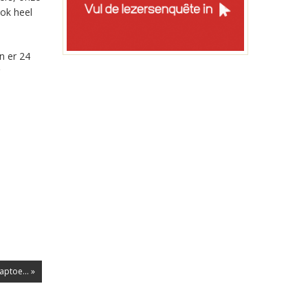
ook heel
n er 24
aptoe... »