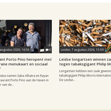
 augustus 2026, 16:56
0
Leiden, 7 augustus 2026, 15:59
ant Porto Pino heropent met
Leidse longartsen winnen z
rane menukaart en sociaal
tegen tabaksgigant Philip M
f
Longartsen hebben een zaak gewon
tabaksgigant Philip Morris Internation
ustus namen Saba Alhatra en Rayan
De Leidse...
taurant Porto Pino aan de Haven in
r van de...