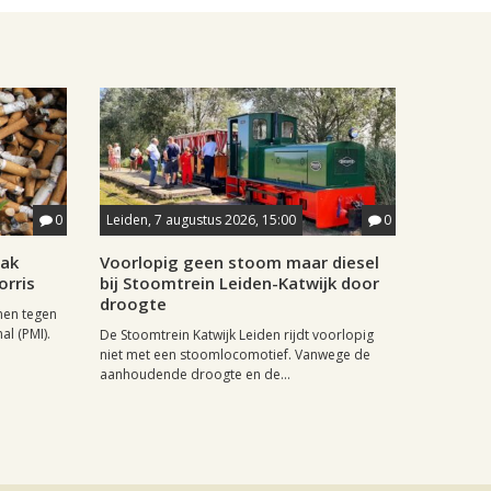
0
Leiden, 7 augustus 2026, 15:00
0
aak
Voorlopig geen stoom maar diesel
orris
bij Stoomtrein Leiden-Katwijk door
droogte
nen tegen
al (PMI).
De Stoomtrein Katwijk Leiden rijdt voorlopig
niet met een stoomlocomotief. Vanwege de
aanhoudende droogte en de...