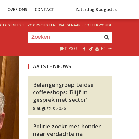
S
OVER ONS
CONTACT
Zaterdag 8 augustus
OEGSTGEEST
·
VOORSCHOTEN
·
WASSENAAR
·
ZOETERWOUDE
TIPS?!
·
Je luistert nu naar
uur 1 van 0
LAATSTE NIEUWS
«
Vorig uur
Volgend uur
»
Belangengroep Leidse
coffeeshops: 'Blijf in
gesprek met sector'
8 augustus 2026
Politie zoekt met honden
naar verdachte na