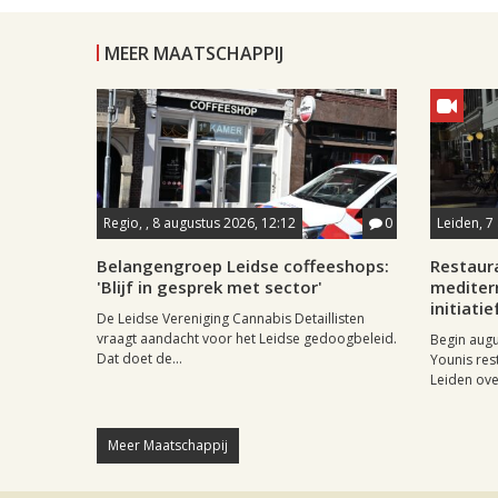
MEER MAATSCHAPPIJ
Regio, , 8 augustus 2026, 12:12
0
Leiden, 7
Belangengroep Leidse coffeeshops:
Restaur
'Blijf in gesprek met sector'
mediter
initiatie
De Leidse Vereniging Cannabis Detaillisten
vraagt aandacht voor het Leidse gedoogbeleid.
Begin aug
Dat doet de...
Younis res
Leiden ove
Meer Maatschappij