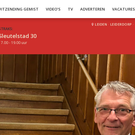
UITZENDING GEMIST
VIDEO’S
TV
ADVERTEREN
VACATURE
LEIDEN
·
LEIDERDORP
·
STRAKS:
Sleutelstad 30
17.00 - 19.00 uur