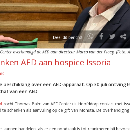
Deel dit bericht!
enter overhandigd de AED aan directeur Marco van der Ploeg. (Foto: 
ken AED aan hospice Issoria
ard
e beschikking over een AED-apparaat. Op 30 juli ontving I
chaf van een AED.
nl
zocht Thomas Balm van AEDCenter uit Hoofddorp contact met Isso
te schenken als aanvulling op de gift van Monuta. De overhandiging
snel kunnen handelen, als er een noodzaak is tot reanimeren bij bezoe