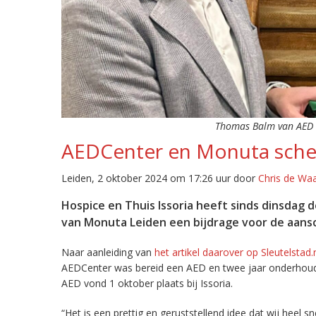
Thomas Balm van AED C
AEDCenter en Monuta schen
Leiden, 2 oktober 2024 om 17:26 uur door
Chris de Wa
Hospice en Thuis Issoria heeft sinds dinsdag d
van Monuta Leiden een bijdrage voor de aans
Naar aanleiding van
het artikel daarover op Sleutelstad.
AEDCenter was bereid een AED en twee jaar onderhoud 
AED vond 1 oktober plaats bij Issoria.
“Het is een prettig en geruststellend idee dat wij heel 