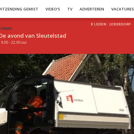
UITZENDING GEMIST
VIDEO’S
TV
ADVERTEREN
VACATURE
LEIDEN
·
LEIDERDORP
·
STRAKS:
De avond van Sleutelstad
19.00 - 22.00 uur