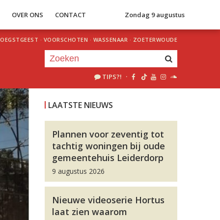
S
OVER ONS
CONTACT
Zondag 9 augustus
OEGSTGEEST
·
VOORSCHOTEN
·
WASSENAAR
·
ZOETERWOUDE
TIPS?!
·
Je luistert nu naar
uur 1 van 0
LAATSTE NIEUWS
«
Vorig uur
Volgend uur
»
Plannen voor zeventig tot
tachtig woningen bij oude
gemeentehuis Leiderdorp
9 augustus 2026
Nieuwe videoserie Hortus
laat zien waarom