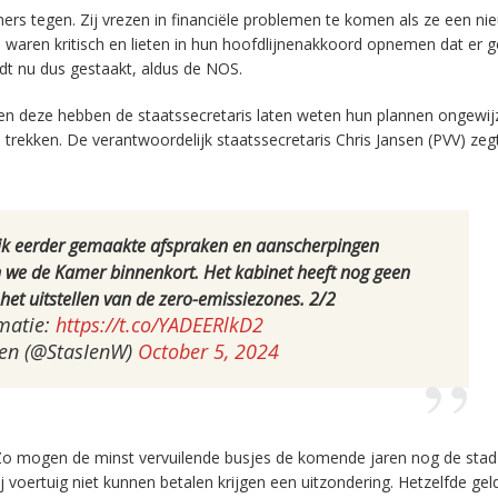
ers tegen. Zij vrezen in financiële problemen te komen als ze een ni
 waren kritisch en lieten in hun hoofdlijnenakkoord opnemen dat er 
rdt nu dus gestaakt, aldus de NOS.
, en deze hebben de staatssecretaris laten weten hun plannen ongewij
 trekken. De verantwoordelijk staatssecretaris Chris Jansen (PVV) zeg
 ik eerder gemaakte afspraken en aanscherpingen
n we de Kamer binnenkort. Het kabinet heeft nog geen
het uitstellen van de zero-emissiezones. 2/2
matie:
https://t.co/YADEERlkD2
sen (@StasIenW)
October 5, 2024
 Zo mogen de minst vervuilende busjes de komende jaren nog de stad 
j voertuig niet kunnen betalen krijgen een uitzondering. Hetzelfde gel