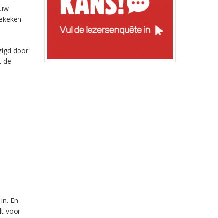
euw
gekeken
zigd door
t de
in. En
dt voor