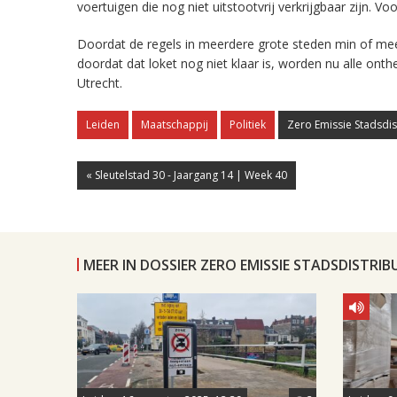
voertuigen die nog niet uitstootvrij verkrijgbaar zijn. 
Doordat de regels in meerdere grote steden min of mee
doordat dat loket nog niet klaar is, worden nu alle 
Utrecht.
Leiden
Maatschappij
Politiek
Zero Emissie Stadsdis
« Sleutelstad 30 - Jaargang 14 | Week 40
MEER IN DOSSIER ZERO EMISSIE STADSDISTRIB