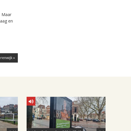
. Maar
Haag en
renwijk »