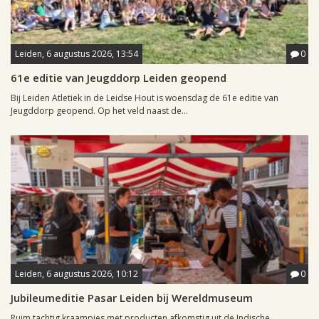
Leiden, 6 augustus 2026, 13:54
0
61e editie van Jeugddorp Leiden geopend
Bij Leiden Atletiek in de Leidse Hout is woensdag de 61e editie van
Jeugddorp geopend. Op het veld naast de...
Leiden, 6 augustus 2026, 10:12
0
Jubileumeditie Pasar Leiden bij Wereldmuseum
Ruim tachtig kraampjes met producten afkomstig uit de Indische,