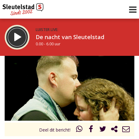
LUISTER LIVE:
De nacht van Sleutelstad
0.00 - 6.00 uur
STRAKS:
De ochtend van Sleutelstad
6.00 - 12.00 uur
uur 1 van 0
Vorig uur
Volgend uur
Inklappen
Deel dit bericht!