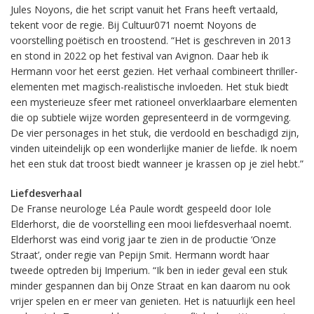
Jules Noyons, die het script vanuit het Frans heeft vertaald,
tekent voor de regie. Bij Cultuur071 noemt Noyons de
voorstelling poëtisch en troostend. “Het is geschreven in 2013
en stond in 2022 op het festival van Avignon. Daar heb ik
Hermann voor het eerst gezien. Het verhaal combineert thriller-
elementen met magisch-realistische invloeden. Het stuk biedt
een mysterieuze sfeer met rationeel onverklaarbare elementen
die op subtiele wijze worden gepresenteerd in de vormgeving.
De vier personages in het stuk, die verdoold en beschadigd zijn,
vinden uiteindelijk op een wonderlijke manier de liefde. Ik noem
het een stuk dat troost biedt wanneer je krassen op je ziel hebt.”
Liefdesverhaal
De Franse neurologe Léa Paule wordt gespeeld door Iole
Elderhorst, die de voorstelling een mooi liefdesverhaal noemt.
Elderhorst was eind vorig jaar te zien in de productie ‘Onze
Straat’, onder regie van Pepijn Smit. Hermann wordt haar
tweede optreden bij Imperium. “Ik ben in ieder geval een stuk
minder gespannen dan bij Onze Straat en kan daarom nu ook
vrijer spelen en er meer van genieten. Het is natuurlijk een heel