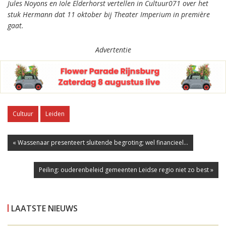
Jules Noyons en Iole Elderhorst vertellen in Cultuur071 over het
stuk Hermann dat 11 oktober bij Theater Imperium in première
gaat.
Advertentie
Cultuur
Leiden
« Wassenaar presenteert sluitende begroting; wel financieel...
Peiling: ouderenbeleid gemeenten Leidse regio niet zo best »
LAATSTE NIEUWS