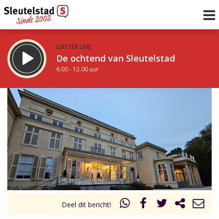
LUISTER LIVE:
De ochtend van Sleutelstad
6.00 - 12.00 uur
STRAKS:
De middag van Sleutelstad
12.00 - 17.00 uur
uur 1 van 0
Vorig uur
Volgend uur
Inklappen
Deel dit bericht!