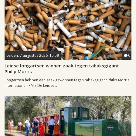
Leiden, 7 augustus 2026, 15:59
0
Leidse longartsen winnen zaak tegen tabaksgigant
Philip Morris
Longartsen hebben een zaak gewonnen tegen tabaksgigant Philip Morris
International (PMI). De Leidse...