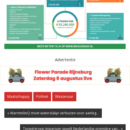
Advertentie
Maatschappij
Politiek
Wassenaar
« WarmtelinQ moet waterslakje verhuizen voor aanleg...
Toneelgroep Imperium speelt Nederlandse première van... »