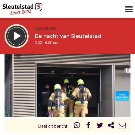
LUISTER LIVE:
De nacht van Sleutelstad
0.00 - 6.00 uur
STRAKS:
De ochtend van Sleutelstad
6.00 - 12.00 uur
uur 1 van 0
Vorig uur
Volgend uur
Inklappen
Deel dit bericht!