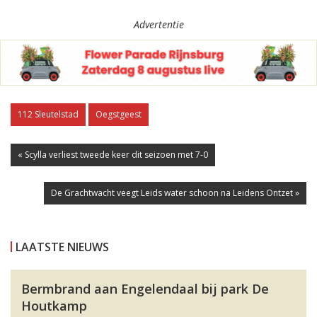
Advertentie
112 Sleutelstad
Oegstgeest
« Scylla verliest tweede keer dit seizoen met 7-0
De Grachtwacht veegt Leids water schoon na Leidens Ontzet »
LAATSTE NIEUWS
Bermbrand aan Engelendaal bij park De
Houtkamp