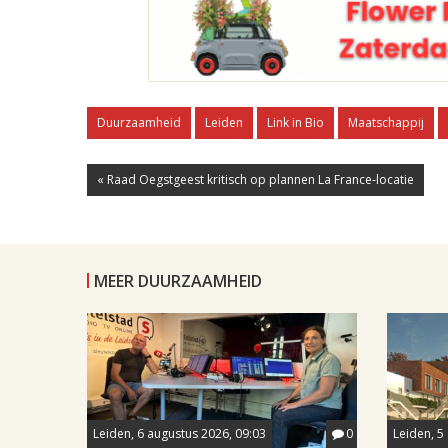
Duurzaamheid
Leiden
Link in Bio
Maatschappij
« Raad Oegstgeest kritisch op plannen La France-locatie
MEER DUURZAAMHEID
Leiden, 6 augustus 2026, 09:03
0
Leiden, 5