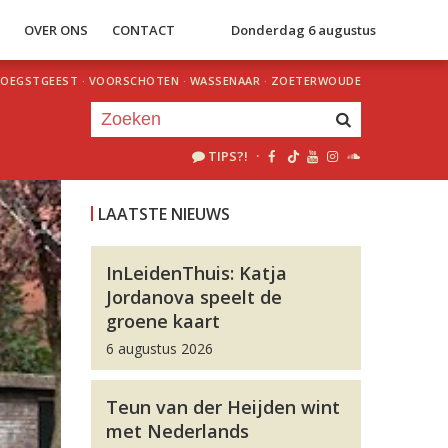
S
OVER ONS
CONTACT
Donderdag 6 augustus
OEGSTGEEST
·
VOORSCHOTEN
·
WASSENAAR
·
ZOETERWOUDE
TIPS?!
·
Je luistert nu naar
uur 1 van 0
LAATSTE NIEUWS
«
Vorig uur
Volgend uur
»
InLeidenThuis: Katja
Jordanova speelt de
groene kaart
6 augustus 2026
Teun van der Heijden wint
met Nederlands