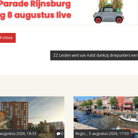
Politiek
ZZ Leiden wint van Aalst dankzij driepunters eers
 augustus 2026, 18:33
0
Regio, , 5 augustus 2026, 17:50