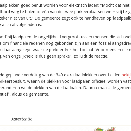
alplekken goed benut worden voor elektrisch laden: “Mocht dat niet 
lbord weg te halen of één van de twee parkeerplaatsen weer vrij te 
eker niet van uit.” De gemeente zegt ook te handhaven op ‘laadpaalk
 accu al volgeladen is.
bod’ bij laadpalen de ongelijkheid vergroot tussen mensen die zich we
e om financiële redenen nog gebonden zijn aan een fossiel aangedre
en daar aangelegd waar de parkeerdruk het toelaat. Voor mensen die 
ij. Van ongelijkheid is dus geen sprake”, zo luidt de reactie.
 geplande verdeling van de 340 extra laadplekken over Leiden
beki
erkeersbesluit, waarin de plekken voor laadpalen officieel worden vas
, veranderen we de plekken van de laadpalen. Daarna maakt de gemee
itief”, aldus de gemeente.
Advertentie