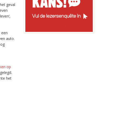
het geval
geven
leven’,
l een
ven auto.
nog
jken op
tgelegd.
nte het