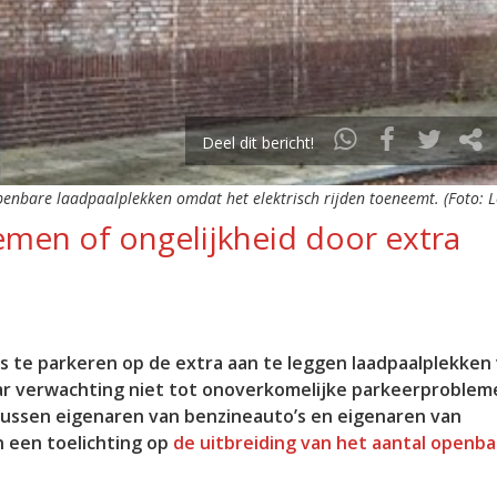
Deel dit bericht!
enbare laadpaalplekken omdat het elektrisch rijden toeneemt. (Foto: L
emen of ongelijkheid door extra
s te parkeren op de extra aan te leggen laadpaalplekken
naar verwachting niet tot onoverkomelijke parkeerproblem
tussen eigenaren van benzineauto’s en eigenaren van
n een toelichting op
de uitbreiding van het aantal openba