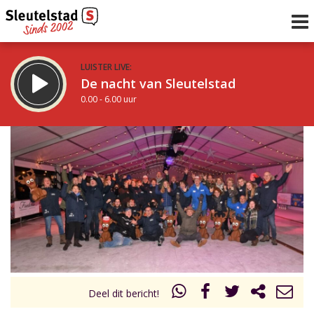
LUISTER LIVE:
De nacht van Sleutelstad
0.00 - 6.00 uur
STRAKS:
De ochtend van Sleutelstad
6.00 - 12.00 uur
uur 1 van 0
Vorig uur
Volgend uur
Inklappen
Deel dit bericht!