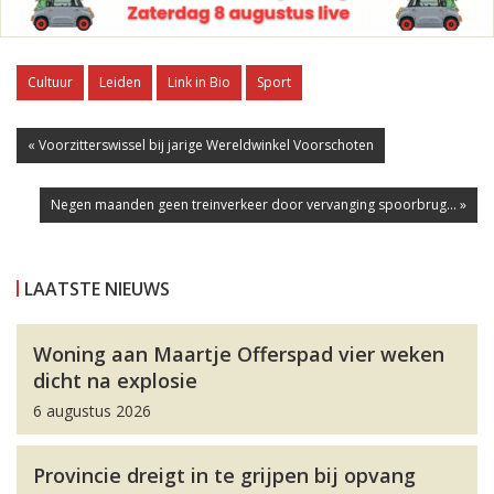
Cultuur
Leiden
Link in Bio
Sport
« Voorzitterswissel bij jarige Wereldwinkel Voorschoten
Negen maanden geen treinverkeer door vervanging spoorbrug... »
LAATSTE NIEUWS
Woning aan Maartje Offerspad vier weken
dicht na explosie
6 augustus 2026
Provincie dreigt in te grijpen bij opvang