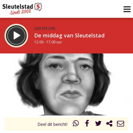
LUISTER LIVE:
De middag van Sleutelstad
12.00 - 17.00 uur
STRAKS:
Sleutelstad 30
17.00 - 19.00 uur
uur 1 van 0
Vorig uur
Volgend uur
Inklappen
Deel dit bericht!