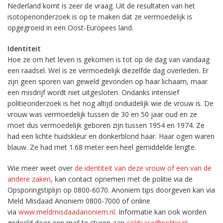
Nederland komt is zeer de vraag. Uit de resultaten van het
isotopenonderzoek is op te maken dat ze vermoedelijk is
opgegroeid in een Oost-Europees land.
Identiteit
Hoe ze om het leven is gekomen is tot op de dag van vandaag
een raadsel. Wel is ze vermoedelijk diezelfde dag overleden. Er
zijn geen sporen van geweld gevonden op haar lichaam, maar
een misdrijf wordt niet uitgesloten. Ondanks intensief
politieonderzoek is het nog altijd onduidelijk wie de vrouw is. De
vrouw was vermoedelijk tussen de 30 en 50 jaar oud en ze
moet dus vermoedelijk geboren zijn tussen 1954 en 1974. Ze
had een lichte huidskleur en donkerblond haar. Haar ogen waren
blauw. Ze had met 1.68 meter een heel gemiddelde lengte.
Wie meer weet over
de identiteit van deze vrouw of een van de
andere zaken
, kan contact opnemen met de politie via de
Opsporingstiplijn op 0800-6070. Anoniem tips doorgeven kan via
Meld Misdaad Anoniem 0800-7000 of online
via
www.meldmisdaadanoniem.nl
. Informatie kan ook worden
gedeeld door een mail te sturen aan
coldcase@politie.nl
.