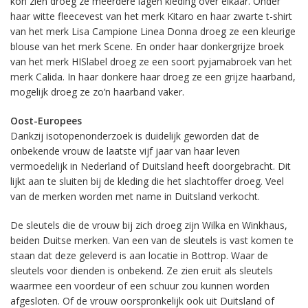
kon zien droeg ze meerdere lagen kleding over elkaar. Onder
haar witte fleecevest van het merk Kitaro en haar zwarte t-shirt
van het merk Lisa Campione Linea Donna droeg ze een kleurige
blouse van het merk Scene. En onder haar donkergrijze broek
van het merk HISlabel droeg ze een soort pyjamabroek van het
merk Calida. In haar donkere haar droeg ze een grijze haarband,
mogelijk droeg ze zo’n haarband vaker.
Oost-Europees
Dankzij isotopenonderzoek is duidelijk geworden dat de
onbekende vrouw de laatste vijf jaar van haar leven
vermoedelijk in Nederland of Duitsland heeft doorgebracht. Dit
lijkt aan te sluiten bij de kleding die het slachtoffer droeg. Veel
van de merken worden met name in Duitsland verkocht.
De sleutels die de vrouw bij zich droeg zijn Wilka en Winkhaus,
beiden Duitse merken. Van een van de sleutels is vast komen te
staan dat deze geleverd is aan locatie in Bottrop. Waar de
sleutels voor dienden is onbekend. Ze zien eruit als sleutels
waarmee een voordeur of een schuur zou kunnen worden
afgesloten. Of de vrouw oorspronkelijk ook uit Duitsland of