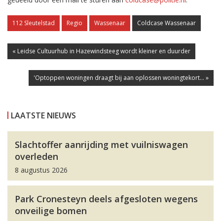
112 Sleutelstad
Regio
Wassenaar
Coldcase Wassenaar
« Leidse Cultuurhub in Hazewindsteeg wordt kleiner en duurder
'Optoppen woningen draagt bij aan oplossen woningtekort... »
LAATSTE NIEUWS
Slachtoffer aanrijding met vuilniswagen
overleden
8 augustus 2026
Park Cronesteyn deels afgesloten wegens
onveilige bomen