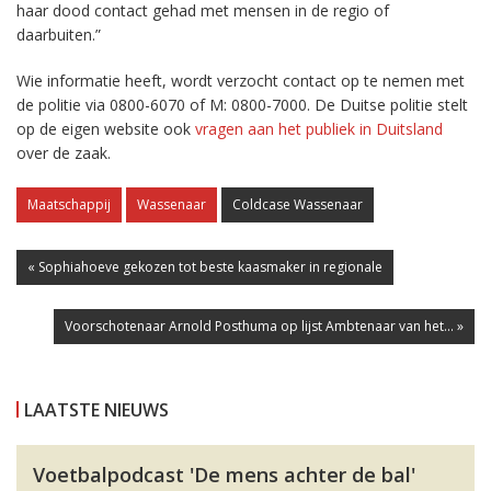
haar dood contact gehad met mensen in de regio of
daarbuiten.”
Wie informatie heeft, wordt verzocht contact op te nemen met
de politie via 0800-6070 of M: 0800-7000. De Duitse politie stelt
op de eigen website ook
vragen aan het publiek in Duitsland
over de zaak.
Maatschappij
Wassenaar
Coldcase Wassenaar
« Sophiahoeve gekozen tot beste kaasmaker in regionale
Voorschotenaar Arnold Posthuma op lijst Ambtenaar van het... »
LAATSTE NIEUWS
Voetbalpodcast 'De mens achter de bal'