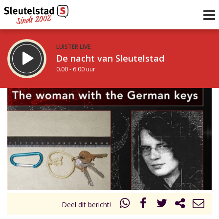
LUISTER LIVE:
De nacht van Sleutelstad
0.00 - 6.00 uur
STRAKS:
De ochtend van Sleutelstad
6.00 - 12.00 uur
uur 1 van 0
Vorig uur
Volgend uur
Inklappen
Deel dit bericht!