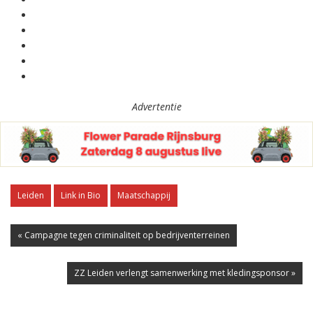
Advertentie
Leiden
Link in Bio
Maatschappij
« Campagne tegen criminaliteit op bedrijventerreinen
ZZ Leiden verlengt samenwerking met kledingsponsor »