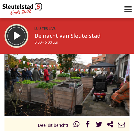
LUISTER LIVE:
De nacht van Sleutelstad
0.00 - 6.00 uur
STRAKS:
De ochtend van Sleutelstad
6.00 - 12.00 uur
uur 1 van 0
Vorig uur
Volgend uur
Inklappen
Deel dit bericht!