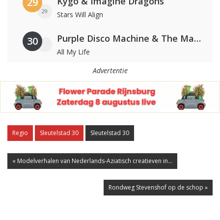
Kygo & Imagine Dragons
29
29
Stars Will Align
Purple Disco Machine & The Magician
30
All My Life
Advertentie
Regio
Sleutelstad 30
Sleutelstad 30
« Modelverhalen van Nederlands-Aziatisch creatieven in...
Rondweg Stevenshof op de schop »