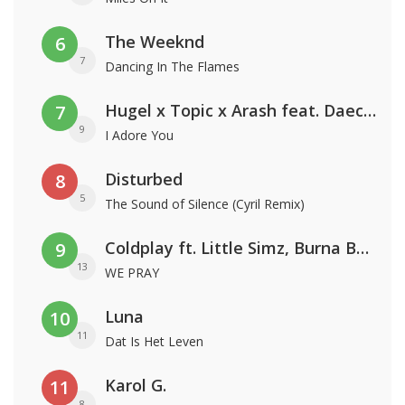
The Weeknd
6
7
Dancing In The Flames
Hugel x Topic x Arash feat. Daecolm
7
9
I Adore You
Disturbed
8
5
The Sound of Silence (Cyril Remix)
Coldplay ft. Little Simz, Burna Boy, Elyanna & Tini
9
13
WE PRAY
Luna
10
11
Dat Is Het Leven
Karol G.
11
8