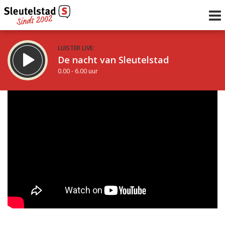
LUISTER LIVE:
De nacht van Sleutelstad
0.00 - 6.00 uur
STRAKS:
De ochtend van Sleutelstad
6.00 - 12.00 uur
uur 1 van 0
Vorig uur
Volgend uur
Inklappen