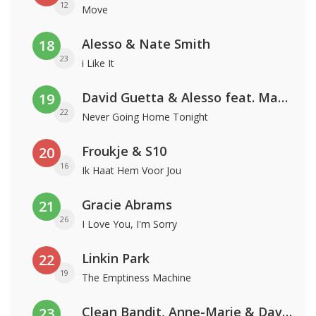
12
Move
Alesso & Nate Smith
18
23
i Like It
David Guetta & Alesso feat. Madison Love
19
22
Never Going Home Tonight
Froukje & S10
20
16
Ik Haat Hem Voor Jou
Gracie Abrams
21
26
I Love You, I'm Sorry
Linkin Park
22
19
The Emptiness Machine
Clean Bandit, Anne-Marie & David Guetta
23