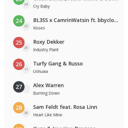
24
Cry Baby
BL3SS x CamrinWatsin ft. bbyclose
24
25
Kisses
Roxy Dekker
25
20
Industry Plant
Turfy Gang & Russo
26
17
Ushuaia
Alex Warren
27
Burning Down
Sam Feldt feat. Rosa Linn
28
28
Heart Like Mine