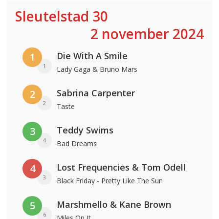
Sleutelstad 30
2 november 2024
Die With A Smile
1
1
Lady Gaga & Bruno Mars
Sabrina Carpenter
2
2
Taste
Teddy Swims
3
4
Bad Dreams
Lost Frequencies & Tom Odell
4
3
Black Friday - Pretty Like The Sun
Marshmello & Kane Brown
5
6
Miles On It