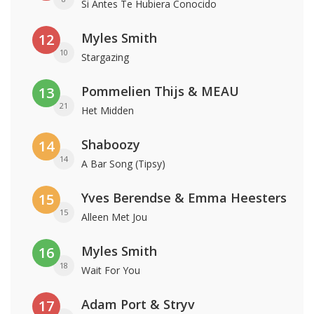
Si Antes Te Hubiera Conocido
Myles Smith
12
10
Stargazing
Pommelien Thijs & MEAU
13
21
Het Midden
Shaboozy
14
14
A Bar Song (Tipsy)
Yves Berendse & Emma Heesters
15
15
Alleen Met Jou
Myles Smith
16
18
Wait For You
Adam Port & Stryv
17