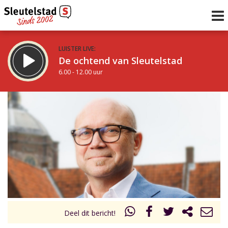
LUISTER LIVE:
De ochtend van Sleutelstad
6.00 - 12.00 uur
STRAKS:
De middag van Sleutelstad
12.00 - 17.00 uur
uur 1 van 0
Vorig uur
Volgend uur
Inklappen
Deel dit bericht!