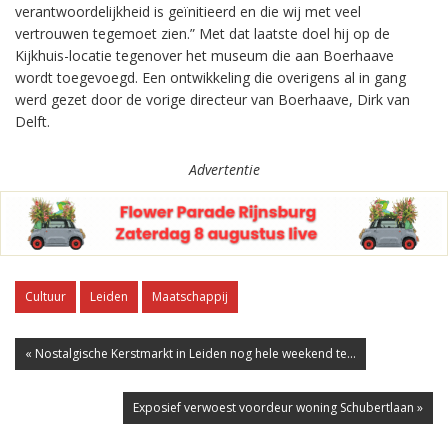
verantwoordelijkheid is geïnitieerd en die wij met veel
vertrouwen tegemoet zien.” Met dat laatste doel hij op de
Kijkhuis-locatie tegenover het museum die aan Boerhaave
wordt toegevoegd. Een ontwikkeling die overigens al in gang
werd gezet door de vorige directeur van Boerhaave, Dirk van
Delft.
Advertentie
Cultuur
Leiden
Maatschappij
« Nostalgische Kerstmarkt in Leiden nog hele weekend te...
Exposief verwoest voordeur woning Schubertlaan »